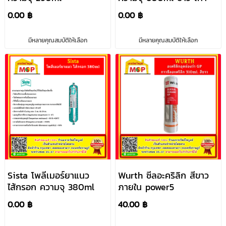
0.00 ฿
0.00 ฿
มีหลายคุณสมบัติให้เลือก
มีหลายคุณสมบัติให้เลือก
Sista โพลีเมอร์ยาแนว
Wurth ซีลอะคริลิก สีขาว
ไส้กรอก ความจุ 380ml
ภายใน power5
0.00 ฿
40.00 ฿