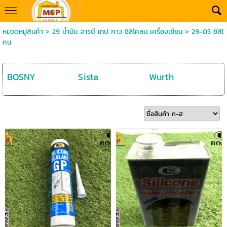
หมวดหมู่สินค้า
>
29 น้ำมัน จารบี เทป กาว ซิลิโคลน เครื่องเขียน
>
29-05 ซิลิโ
คน
BOSNY
Sista
Wurth