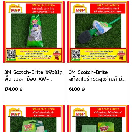
3M Scotch-Brite รีฟิวไม้ถู
3M Scotch-Brite
พื้น เมจิก ม็อบ XW-
สก็อตไบร์ทขัดสุขภัณฑ์ มี
0020-6817-9.Z
ด้ามจับ XT-0020-1771-0
174.00 ฿
61.00 ฿