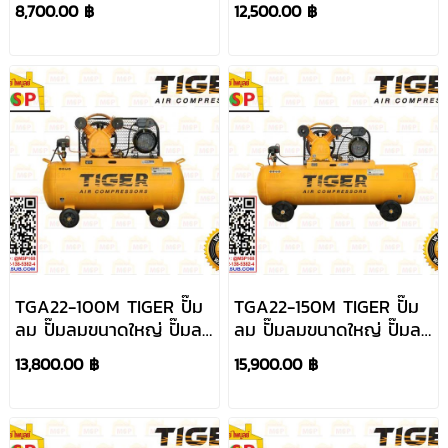
8,700.00 ฿
12,500.00 ฿
220V
TGA22-100M TIGER ปั๊ม
TGA22-150M TIGER ปั๊ม
ลม ปั๊มลมขนาดใหญ่ ปั๊มลม
ลม ปั๊มลมขนาดใหญ่ ปั๊มลม
สายพาน รุ่น TGA22-
สายพาน รุ่น TGA22-150M
13,800.00 ฿
15,900.00 ฿
100M 2สูบ 100ลิตร 3แรง
2สูบ 150ลิตร 3แรง 220V
220V