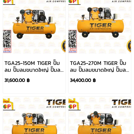
TGA25-150M TIGER ปั๊ม
TGA25-270M TIGER ปั๊ม
ลม ปั๊มลมขนาดใหญ่ ปั๊มลม
ลม ปั๊มลมขนาดใหญ่ ปั๊มลม
สายพาน รุ่น TGA25-150M
สายพาน รุ่น TGA25-
31,600.00 ฿
34,400.00 ฿
2สูบ 150ลิตร 5.5แรง
270M 2สูบ 270ลิตร
380V
5.5HP 380V