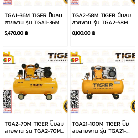
TGA1-36M TIGER ปั๊มลม
TGA2-58M TIGER ปั๊มลม
สายพาน รุ่น TGA1-36M
สายพาน รุ่น TGA2-58M
1สูบ 36ลิตร 1แรง 220V
2สูบ 58ลิตร 1.5แรง 220V
5,470.00 ฿
8,100.00 ฿
TGA2-70M TIGER ปั๊มลม
TGA21-100M TIGER ปั๊ม
สายพาน รุ่น TGA2-70M
ลมสายพาน รุ่น TGA21-
2สูบ 70ลิตร 1.5แรง 220V
100M 2สูบ 100ลิตร 2แรง