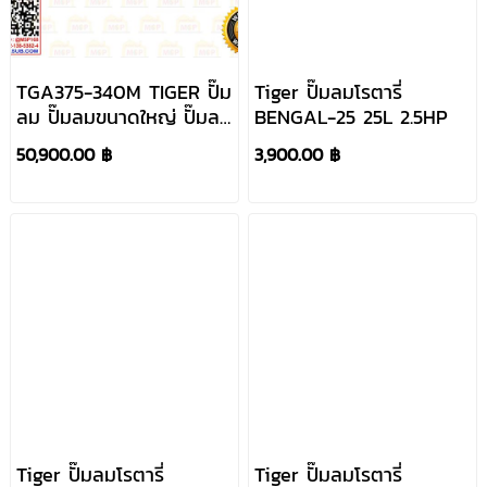
TGA375-340M TIGER ปั๊ม
Tiger ปั๊มลมโรตารี่
ลม ปั๊มลมขนาดใหญ่ ปั๊มลม
BENGAL-25 25L 2.5HP
สายพาน รุ่น TGA375-
50,900.00 ฿
3,900.00 ฿
340M 340ลิตร 3สูบ
7.5แรง 380V.
Tiger ปั๊มลมโรตารี่
Tiger ปั๊มลมโรตารี่