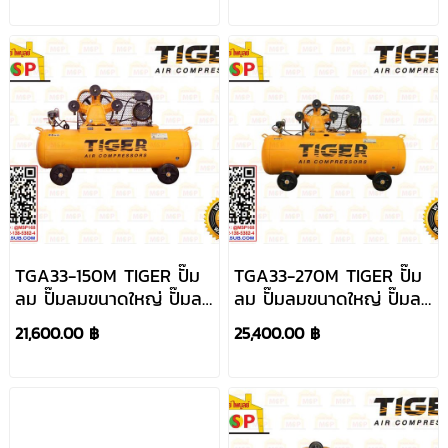
15แรง 380V.
3สูบ 15แรง 380V
TGA33-150M TIGER ปั๊ม
TGA33-270M TIGER ปั๊ม
ลม ปั๊มลมขนาดใหญ่ ปั๊มลม
ลม ปั๊มลมขนาดใหญ่ ปั๊มลม
สายพาน รุ่น TGA33-150M
สายพาน TIGER รุ่น
21,600.00 ฿
25,400.00 ฿
150ลิตร 3สูบ 4แรง 220V.
TGA33-270M 270ลิตร
3สูบ 4แรง 220V.