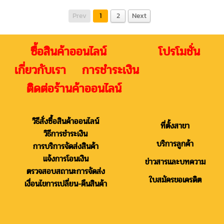
Prev
1
2
Next
ซื้อสินค้าออนไลน์ โปรโมชั่น
เกี่ยวกับเรา การชำระเงิน
ติดต่อร้านค้าออนไลน์
วิธีสั่งซื้อสินค้าออนไลน์
ที่ตั้งสาขา
วิธีการชำระเงิน
บริการลูกค้า
การบริการจัดส่งสินค้า
แจ้งการโอนเงิน
ข่าวสารและบทความ
ตรวจสอบสถานะการจัดส่ง
ใบสมัครขอเครดิต
เงื่อนไขการเปลี่ยน-คืนสินค้า