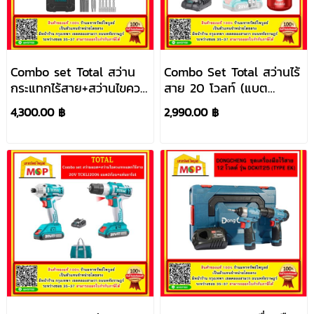
Combo set Total สว่าน
Combo Set Total สว่านไร้
กระแทกไร้สาย+สว่านไขควง
สาย 20 โวลท์ (แบต
ไร้สาย 18V TCKLI18021
2.0Ah 2 ก้อน + แท่น
4,300.00 ฿
2,990.00 ฿
แบต2ก้อน+แท่นชาร์จ1
ชาร์จ) + Decakila เครื่อง
บดเมล็ดกาแฟ รุ่น
TOSLI23013 (Combo Set)