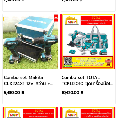
DCKIT01 (TYPE E) แบต
DCKIT01EK แบต2.0Ah
2 ก้อน x 2.0Ah Li-Ion
Li-Ion 2ก้อน
Combo set Makita
Combo set TOTAL
CLX224X1 12V สว่าน +
TCKLI2010 ชุดเครื่องมือไร้
ไขควง DF333Z+TD110Z +
สาย 4 ตัว พร้อมแบต 2
5,430.00 ฿
10,420.00 ฿
กล่องอลูมิเนียม
ก้อน + แท่นชาร์จ
แบต2+แท่นชาร์จ #NT