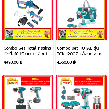
Combo Set Total กรรไกร
Combo set TOTAL รุ่น
ตัดกิ่งไม้ ไร้สาย + เลื่อยโซ่
TCKLI2007 บล็อกกระแทก
มินิ 5 นิ้ว ไร้สาย 20 โวลท์
ไร้สาย + สว่านไร้สาย 20
4,490.00 ฿
4,560.00 ฿
(แบต 2 ก้อน + แท่นชาร์จ)
โวลต์ พร้อมแบตเตอรี่
รุ่น TOSLI23012 (Combo
2.0Ah 2 ก้อน แท่นชาร์จ
Set) เลื่อยโซ่
และ กระเป๋าผ้า 1 ใบ