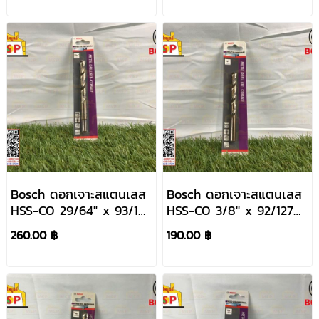
Bosch ดอกเจาะสแตนเลส
Bosch ดอกเจาะสแตนเลส
HSS-CO 29/64" x 93/143
HSS-CO 3/8'' x 92/127
มม. #2608588330
มม. #2608588325
260.00 ฿
190.00 ฿