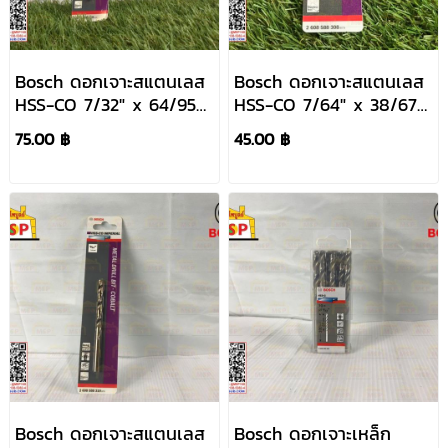
Bosch ดอกเจาะสแตนเลส
Bosch ดอกเจาะสแตนเลส
HSS-CO 7/32" x 64/95
HSS-CO 7/64" x 38/67
มม. #2608588315
มม. #2608588308
75.00 ฿
45.00 ฿
Bosch ดอกเจาะสแตนเลส
Bosch ดอกเจาะเหล็ก