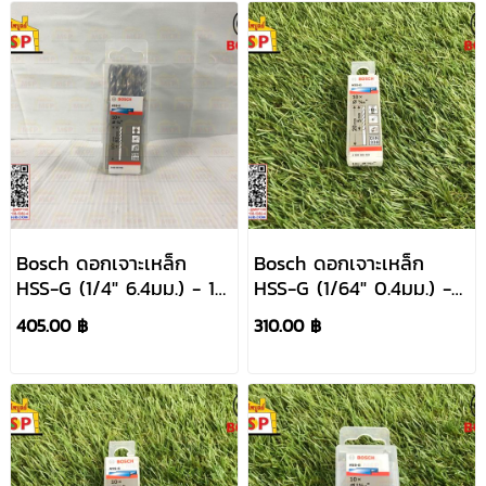
Bosch ดอกเจาะเหล็ก
Bosch ดอกเจาะเหล็ก
HSS-G (1/4" 6.4มม.) - 10
HSS-G (1/64" 0.4มม.) -
ชิ้น #2608585448
10 ชิ้น #2608585433
405.00 ฿
310.00 ฿