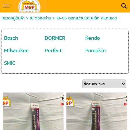
หมวดหมู่สินค้า
>
18 ดอกสว่าน
>
18-06 ดอกสว่านเจาะเหล็ก สแตนเลส
Bosch
DORMER
Kendo
Milwaukee
Perfect
Pumpkin
SMIC