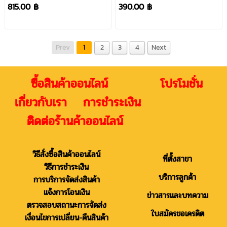
5 ชิ้น #2608585462
10 ชิ้น #2608585447
815.00 ฿
390.00 ฿
Prev
1
2
3
4
Next
ซื้อสินค้าออนไลน์ โปรโมชั่น
เกี่ยวกับเรา การชำระเงิน
ติดต่อร้านค้าออนไลน์
วิธีสั่งซื้อสินค้าออนไลน์
ที่ตั้งสาขา
วิธีการชำระเงิน
บริการลูกค้า
การบริการจัดส่งสินค้า
แจ้งการโอนเงิน
ข่าวสารและบทความ
ตรวจสอบสถานะการจัดส่ง
ใบสมัครขอเครดิต
เงื่อนไขการเปลี่ยน-คืนสินค้า