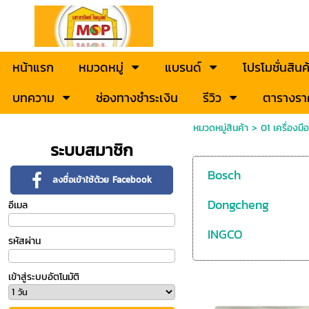
หน้าแรก
หมวดหมู่
แบรนด์
โปรโมชั่นสินค
บทความ
ช่องทางชำระเงิน
รีวิว
ตารางรา
หมวดหมู่สินค้า
>
01 เครื่องมื
ระบบสมาชิก
Bosch
ลงชื่อเข้าใช้ด้วย Facebook
Dongcheng
อีเมล
INGCO
รหัสผ่าน
POWERTEX
เข้าสู่ระบบอัตโนมัติ
Total