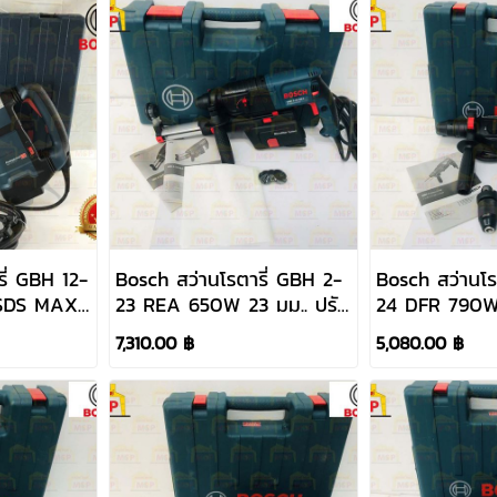
ี่ GBH 12-
Bosch สว่านโรตารี่ GBH 2-
Bosch สว่านโร
SDS MAX)
23 REA 650W 23 มม.. ปรับ
24 DFR 790W
สกัดได้
ซ้าย-ขวาได้ ดูดฝุ่นในตัว
หัวได้ #0611
7,310.00 ฿
5,080.00 ฿
#0611250500