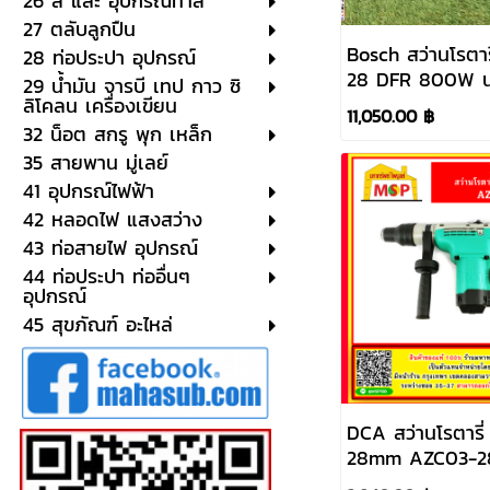
26 สี และ อุปกรณ์ทาสี
27 ตลับลูกปืน
Bosch สว่านโรตาร
28 ท่อประปา อุปกรณ์
28 DFR 800W นน
29 น้ำมัน จารบี เทป กาว ซิ
(SDS PLUS) #0
ลิโคลน เครื่องเขียน
11,050.00 ฿
32 น็อต สกรู พุก เหล็ก
35 สายพาน มู่เลย์
41 อุปกรณ์ไฟฟ้า
42 หลอดไฟ แสงสว่าง
43 ท่อสายไฟ อุปกรณ์
44 ท่อประปา ท่ออื่นๆ
อุปกรณ์
45 สุขภัณฑ์ อะไหล่
DCA สว่านโรตารี่
28mm AZC03-2