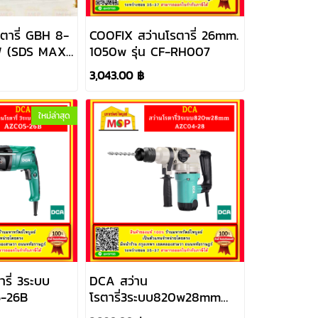
ตารี่ GBH 8-
COOFIX สว่านโรตารี่ 26mm.
 (SDS MAX)
1050w รุ่น CF-RH007
5 J สกัดได้
3,043.00 ฿
ใหม่ล่าสุด
รี่ 3ระบบ
DCA สว่าน
-26B
โรตารี่3ระบบ820w28mm
AZC04-28