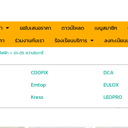
้า
ขอใบเสนอราคา
ดาวน์โหลด
เมนูสมาชิก
คา
ร่วมงานกับเรา
ร้องเรียนบริการ
ลงทะเบียนป
อไฟฟ้า
>
01-05 สว่านโรตารี่
COOFIX
DCA
Emtop
EULOX
Kress
LEOPRO
Puma
Pumpkin
WADFOW