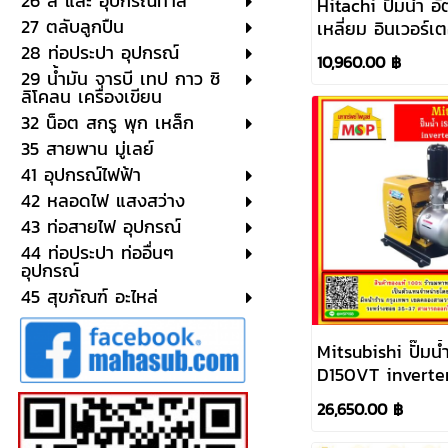
26 สี และ อุปกรณ์ทาสี
Hitachi ปั๊มน้ำ อั
27 ตลับลูกปืน
เหลี่ยม อินเวอร์
250XV 220V
28 ท่อประปา อุปกรณ์
10,960.00 ฿
29 น้ำมัน จารบี เทป กาว ซิ
ลิโคลน เครื่องเขียน
32 น็อต สกรู พุก เหล็ก
35 สายพาน มู่เลย์
41 อุปกรณ์ไฟฟ้า
42 หลอดไฟ แสงสว่าง
43 ท่อสายไฟ อุปกรณ์
44 ท่อประปา ท่ออื่นๆ
อุปกรณ์
45 สุขภัณฑ์ อะไหล่
Mitsubishi ปั๊มน
D150VT inverte
380V
26,650.00 ฿