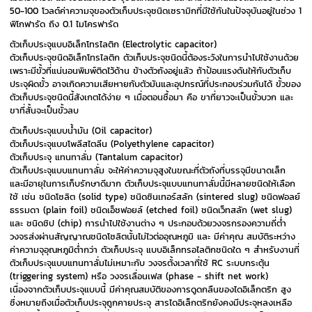
50-100 โวลต์ค่าความจุของตัวเก็บประจุชนิดเซรามิกที่มีใช้กันในปัจจุบันอยู่ในช่วง 1
พิโกฟารัด ถึง 0.1 ไมโครฟารัด
ตัวเก็บประจุแบบอิเล็กโทรไลติก (Electrolytic capacitor)
ตัวเก็บประจุชนิดอิเล็กโทรไลติก ตัวเก็บประจุชนิดนี้ต้องระวังในการนำไปใช้งานด้วย
เพราะมีขั้วที่แน่นอนพิมพ์ติดไว้ด้าน ข้างตัวถังอยู่แล้ว ถ้าป้อนแรงดันให้กับตัวเก็บ
ประจุผิดขั้ว อาจเกิดความเสียหายกับตัวมันและอุปกรณ์ที่ประกอบร่วมกันได้ ขั้วของ
ตัวเก็บประจุชนิดนี้สังเกตได้ง่าย ๆ เมื่อตอนซื้อมา คือ ขาที่ยาวจะเป็นขั้วบวก และ
ขาที่สั้นจะเป็นขั้วลบ
ตัวเก็บประจุแบบน้ำมัน (Oil capacitor)
ตัวเก็บประจุแบบโพลีสไตลีน (Polyethylene capacitor)
ตัวเก็บประจุ แทนทาลั่ม (Tantalum capacitor)
ตัวเก็บประจุแบบแทนทาลั่ม จะให้ค่าความจุสูงในขณะที่ตัวถังที่บรรจุมีขนาดเล็ก
และมีอายุในการเก็บรักษาดีมาก ตัวเก็บประจุแบบแทนทาลั่มนี้มีหลายชนิดให้เลือก
ใช้ เช่น ชนิดโซลิต (solid type) ชนิดซินเทอร์สลัก (sintered slug) ชนิดฟอลย์
ธรรมดา (plain foil) ชนิดเอ็ชฟอยล์ (etched foil) ชนิดเว็ทสลัก (wet slug)
และ ชนิดชิป (chip) การนำไปใช้งานต่าง ๆ ประกอบด้วยวงจรกรองความถี่ต่ำ
วงจรส่งผ่านสัญญาณชนิดโซลิตนั้นไม่ไวต่ออุณหภูมิ และ มีค่าคุณ สมบัติระหว่าง
ค่าความจุอุณหภูมิต่ำกว่า ตัวเก็บประจุ แบบอิเล็กทรอไลติกชนิดใด ๆ สำหรับงานที่
ตัวเก็บประจุแบบแทนทาลั่มไม่เหมาะกับ วงจรตั้งเวลาที่ใช้ RC ระบบกระตุ้น
(triggering system) หรือ วงจรเลื่อนเฟส (phase - shift net work)
เนื่องจากตัวเก็บประจุแบบนี้ มีค่าคุณสมบัติของการดูดกลืนของไดอิเล็กตริก สูง
ซึ่งหมายถึงเมื่อตัวเก็บประจุถูกคายประจุ สารไดอิเล็กตริกยังคงมีประจุหลงเหลือ