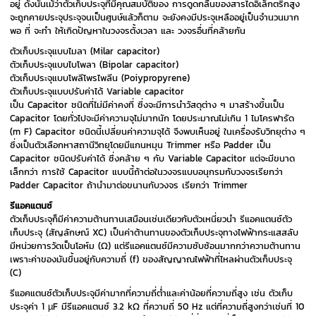
อยู่ ดังนั้นเม้ว่าตัวเก็บประจุที่มีคุณสมบัติของ การดูดกลืนของสารไดอิเล็กตริกสูง
จะถูกคายประจุประจุจนเป็นศูนษ์แล้วก็ตาม จะยังคงมีประจุเหลืออยู่เป็นจำนวนมาก
พอ ที่ จะทำ ให้เกิดปัญหาในวงจรตั้งเวลา และ วงจรอื่นที่คล้ายกัน
ตัวเก็บประจุแบบไมลา (Milar capacitor)
ตัวเก็บประจุแบบไบโพลา (Bipolar capacitor)
ตัวเก็บประจุแบบโพลีโพรไพลีน (Poiypropyrene)
ตัวเก็บประจุแบบปรับค่าได้ Variable capacitor
เป็น Capacitor ชนิดที่ไม่มีค่าคงที่ ซึ่งจะมีการนำวัสดุต่าง ๆ มาสร้างขึ้นเป็น
Capacitor โดยทั่วไปจะมีค่าความจุไม่มากนัก โดยประมาณไม่เกิน 1 ไมโครฟารัด
(m F) Capacitor ชนิดนี้เปลี่ยนค่าความจุได้ จึงพบเห็นอยู่ ในเครื่องรับวิทยุต่าง ๆ
ซึ่งเป็นตัวเลือกหาสถานีวิทยุโดยมีแกนหมุน Trimmer หรือ Padder เป็น
Capacitor ชนิดปรับค่าได้ ซึ่งคล้าย ๆ กับ Variable Capacitor แต่จะมีขนาด
เล็กกว่า การใช้ Capacitor แบบนี้ถ้าต่อในวงจรแบบอนุกรมกับวงจรเรียกว่า
Padder Capacitor ถ้านำมาต่อขนานกับวงจร เรียกว่า Trimmer
รีแอคแตนซ์
ตัวเก็บประจุก็มีค่าความต้านทานเสมือนเช่นเดียวกับตัวเหนี่ยวนำ รีแอคแตนซ์ตัว
เก็บประจุ (สัญลักษณ์ XC) เป็นค่าต้านทานของตัวเก็บประจุทางไฟฟ้ากระแสสลับ
มีหน่วยการวัดเป็นโอห์ม (Ω) แต่รีแอคแตนซ์มีความซับซ้อนมากกว่าความต้านทาน
เพราะค่าของมันขึ้นอยู่กับความถี่ (f) ของสัญญาณไฟฟ้าที่ไหลผ่านตัวเก็บประจุ
(C)
รีแอคแตนซ์ตัวเก็บประจุมีค่ามากที่ความถี่ต่ำและค่าน้อยที่ความถี่สูง เช่น ตัวเก็บ
ประจุค่า 1 µF มีรีแอคแตนซ์ 3.2 kΩ ที่ความถี่ 50 Hz แต่ที่ความถี่สูงกว่าเช่นที่ 10