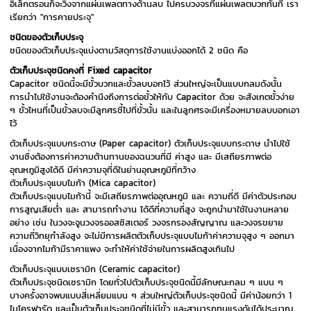
อิเล็กตรอนก็จะวิ่งจากแผ่นเพลตทางด้านลบ ไปครบวงจรที่แผ่นเพลตบวกทันที เรา
เรียกว่า "การคายประจุ"
ชนิดของตัวเก็บประจุ
ชนิดของตัวเก็บประจุแบ่งตามวัสดุการใช้งานแบ่งออกได้ 2 ชนิด คือ
ตัวเก็บประจุชนิดคงที่ Fixed capacitor
Capacitor ชนิดนี้จะมีขั้วบวกและขั้วลบบอกไว้ ส่วนใหญ่จะเป็นแบบกลมดังนั้น
การนำไปใช้งานจะต้องคำนึงถึงการต่อขั้วให้กับ Capacitor ด้วย จะสังเกตขั้วง่าย
ๆ ขั้วไหนที่เป็นขั้วลบจะมีลูกศรชี้ไปที่ขั้วนั้น และในลูกศรจะมีเครื่องหมายลบบอกเอา
ไว้
ตัวเก็บประจุแบบกระดาษ (Paper capacitor) ตัวเก็บประจุแบบกระดาษ นำไปใช้
งานซึ่งต้องการค่าความต้านทานของฉนวนที่มี ค่าสูง และ มีเสถียรภาพต่อ
อุณหภูมิสูงได้ดี มีค่าความจุที่ดีในย่านอุณหภูมิที่กว้าง
ตัวเก็บประจุแบบไมก้า (Mica capacitor)
ตัวเก็บประจุแบบไมก้านี้ จะมีเสถียรภาพต่ออุณหภูมิ และ ความถี่ดี มีค่าตัวประกอบ
การสูญเสียต่ำ และ สามารถทำงาน ได้ดีที่ความถี่สูง จะถูกนำมาใช้ในงานหลาย
อย่าง เช่น ในวงจะจูนวงจรออสซิสเตอร์ วงจรกรองสัญญาณ และวงจรขยาย
ความถี่วิทยุกำลังสูง จะไม่มีการผลิตตัวเก็บประจุแบบไมก้าค่าความจุสูง ๆ ออกมา
เนื่องจากไมก้ามีราคาแพง จะทำให้ค่าใช้จ่ายในการผลิตสูงเกินไป
ตัวเก็บประจุแบบเซรามิก (Ceramic capacitor)
ตัวเก็บประจุชนิดเซรามิก โดยทั่วไปตัวเก็บประจุชนิดนี้มีลักษณะกลม ๆ แบน ๆ
บางครั้งอาจพบแบบสี่เหลี่ยมแบน ๆ ส่วนใหญ่ตัวเก็บประจุชนิดนี้ มีค่าน้อยกว่า 1
ไมโครฟารัด และเป็นตัวเก็บประจุชนิดที่ไม่มีขั้ว และสามารถทนแรงดันได้ประมาณ