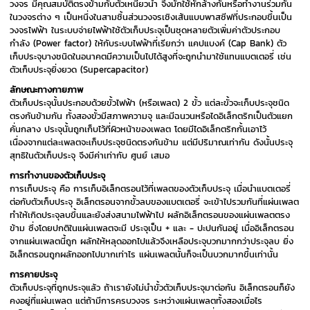
วงจร มีคุณสมบัติตรงข้ามกับตัวเหนี่ยวนำ จึงมักใช้หักล้างกันหรือทำงานร่วมกัน
ในวงจรต่าง ๆ เป็นหนึ่งในสามชิ้นส่วนวงจรเชิงเส้นแบบพาสซีฟที่ประกอบขึ้นเป็น
วงจรไฟฟ้า ในระบบจ่ายไฟฟ้าใช้ตัวเก็บประจุเป็นชุดหลายตัวเพิ่มค่าตัวประกอบ
กำลัง (Power factor) ให้กับระบบไฟฟ้าที่เรียกว่า แคปแบงค์ (Cap Bank) ตัว
เก็บประจุบางชนิดในอนาคตมีความเป็นไปได้สูงที่จะถูกนำมาใช้แทนแบตเตอรี่ เช่น
ตัวเก็บประจุยิ่งยวด (Supercapacitor)
ลักษณะทางกายภาพ
ตัวเก็บประจุนั้นประกอบด้วยขั้วไฟฟ้า (หรือเพลต) 2 ขั้ว แต่ละขั้วจะเก็บประจุชนิด
ตรงกันข้ามกัน ทั้งสองขั้วมีสภาพความจุ และมีฉนวนหรือไดอิเล็กตริกเป็นตัวแยก
คั่นกลาง ประจุนั้นถูกเก็บไว้ที่ผิวหน้าของเพลต โดยมีไดอิเล็กตริกกั้นเอาไว้
เนื่องจากแต่ละเพลตจะเก็บประจุชนิดตรงกันข้าม แต่มีปริมาณเท่ากัน ดังนั้นประจุ
สุทธิในตัวเก็บประจุ จึงมีค่าเท่ากับ ศูนย์ เสมอ
การทำงานของตัวเก็บประจุ
การเก็บประจุ คือ การเก็บอิเล็กตรอนไว้ที่เพลตของตัวเก็บประจุ เมื่อนำแบตเตอรี่
ต่อกับตัวเก็บประจุ อิเล็กตรอนจากขั้วลบของแบตเตอรี่ จะเข้าไปรวมกันที่แผ่นเพลต
ทำให้เกิดประจุลบขึ้นและยังส่งสนามไฟฟ้าไป ผลักอิเล็กตรอนของแผ่นเพลตตรง
ข้าม ซึ่งโดยปกติในแผ่นเพลตจะมี ประจุเป็น + และ - ปะปนกันอยู่ เมื่ออิเล็กตรอน
จากแผ่นเพลตนี้ถูก ผลักให้หลุดออกไปแล้วจึงเหลือประจุบวกมากกว่าประจุลบ ยิ่ง
อิเล็กตรอนถูกผลักออกไปมากเท่าไร แผ่นเพลตนั้นก็จะเป็นบวกมากขึ้นเท่านั้น
การคายประจุ
ตัวเก็บประจุที่ถูกประจุแล้ว ถ้าเรายังไม่นำขั้วตัวเก็บประจุมาต่อกัน อิเล็กตรอนก็ยัง
คงอยู่ที่แผ่นเพลต แต่ถ้ามีการครบวงจร ระหว่างแผ่นเพลตทั้งสองเมื่อไร