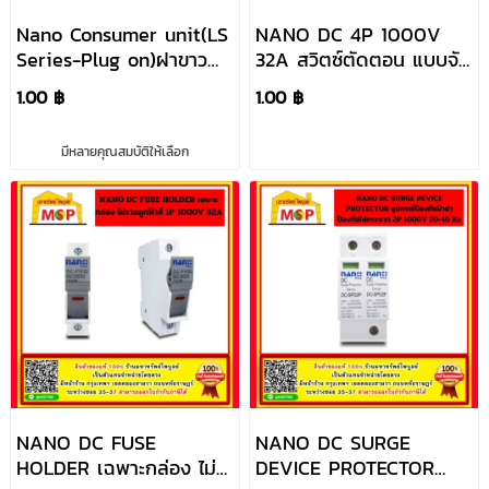
Nano Consumer unit(LS
NANO DC 4P 1000V
Series-Plug on)ฝาขาว
32A สวิตซ์ตัดตอน แบบจับ
เมน+ช่อง (ตู้เปล่า)
หมุน ISOLATING SWITCH
1.00 ฿
1.00 ฿
นาโน เปิด/ปิด/ล็อค
มีหลายคุณสมบัติให้เลือก
NANO DC FUSE
NANO DC SURGE
HOLDER เฉพาะกล่อง ไม่
DEVICE PROTECTOR