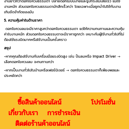
งานยาวกว่าดอกไขควงธรรมดา ปลายดอกไม่บิ่นง่ายและรูปทรงไม่เสียเร็ว แม้ใช้
งานหนัก ส่วนดอกไขควงธรรมดามักสึกเร็วกว่า โดยเฉพาะเมื่อถูกนำไปใช้กับงาน
เกินขีดจำกัดของมัน
5. ความคุ้มค่าในด้านราคา
ดอกไขควงลมจะมีราคาสูงกว่าดอกไขควงธรรมดา แต่ให้ความทนทานและความคุ้ม
ค่าในงานหนัก ส่วนดอกไขควงธรรมดาจะมีราคาถูกกว่า เหมาะกับผู้ใช้งานทั่วไปที่ไม่
ต้องใช้แรงบิดมากหรือใช้งานเป็นครั้งคราว
สรุป
-หากคุณต้องใช้งานกับเครื่องมือแรงบิดสูง เช่น ปืนลมหรือ Impact Driver →
เลือกดอกไขควงลม จะทนทานกว่า
-หากเป็นงานทั่วไปในบ้านหรือเฟอร์นิเจอร์ → ดอกไขควงธรรมดาก็เพียงพอและ
ประหยัดกว่า
ซื้อสินค้าออนไลน์ โปรโมชั่น
เกี่ยวกับเรา การชำระเงิน
ติดต่อร้านค้าออนไลน์