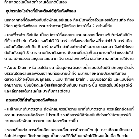
ท้ายๆของไลน์ผลิตทำงานได้ปกตินั่นเอง
อุปกรณ์อะไรบ้างที่มักจะต้องใช้คู่กับถังพักลม
นอกจากท่อที่ต้องพ่วงกับถังพักลมอยู่เสมอ ก็จะมีเซฟตี้วาล์วและออโต้เดรนที่จะต้อง
ใช้ควบคู่กับถังพักลม เรามาทำความรู้จักกับอุปกรณ์ทั้ง 2 อย่างนี้กัน
• เซฟตี้วาล์วหรือโปโล เป็นอุปกรณ์ที่จะคอยระบายลมออกเมื่อแรงดันในถังถึงลิมิต
ที่ตั้งเอาไว้ เช่น ถังรับแรงดันได้ 10 บาร์ แต่ตั้งแรงดันที่เซฟตี้วาล์วไว้ 8 บาร์ เมื่อ
ลมในถังมีแรงดันถึง 8 บาร์ เซฟตี้วาล์วก็จะทำหน้าที่ระบายลมออกมา จึงทำให้แรง
ดันในถังอยู่ที่ 8 บาร์ ตามที่เราต้องการ ซึ่งเซฟตี้วาล์วก็จะสามารถตั้งค่าแรงดันได้
ตามสเปกของแต่ละรุ่นแต่ละขนาด จึงควรเลือกเซฟตี้วาล์วที่เหมาะสมกับการใช้งาน
• Auto Drain หรือ ออโต้เดรน เป็นอุปกรณ์ระบายน้ำแบบอัตโนมัติ มักจะถูกติดตั้ง
บริเวณใต้ถังลมและพ่วงเข้ากับท่อระบายน้ำทิ้ง มีมากมายหลายประเภทในท้อง
ตลาด ไม่ว่าจะเป็นแบบลูกลอย , แบบ Timer Drain , แบบบอลวาล์ว และแบบอื่นๆ
อีกมากมาย ซึ่งมีข้อดีและข้อเสียแตกต่างกันไป เพราะฉะนั้น ควรเตรียมข้อมูลให้ดี
และเลือกออโต้เดรนให้เหมาะกับการใช้งาน
คุณสมบัติที่สำคัญของถังพักลม
• เหล็กหนาได้มาตรฐาน ถังพักลมควรมีความหนาที่ได้มาตรฐาน ควรเลือกถังลมที่
ความหนาของเหล็กล้วนๆ ไม่รวมสี รวมถึงการใช้สีกันสนิมที่ช่วยทำให้อายุการใช้
งานของถังพักลมยาวนานและปลอดภัยมากขึ้น
• รอยเชื่อมต่อ ควรเชื่อมลึกและรอยเชื่อมควรมีความยืดหยุ่น การเชื่อมเหล็กแบบ
Sub-Merged Technology เป็นกรรมวิธีที่เชื่อมเหล็กได้ลึกจนเป็นเนื้อเดียวกัน