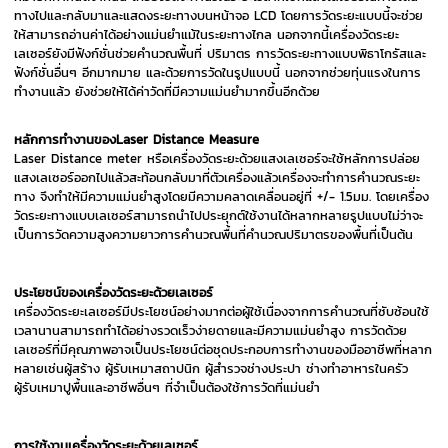
ทางไปและกลับมาและแสดงระยะทางบนหน้าจอ LCD โดยการวัดระยะแบบนี้จะช่วย
ให้สามารถอ่านค่าได้อย่างแม่นยำแม้ในระยะทางไกล นอกจากนี้เครื่องวัดระยะ
เลเซอร์ยังมีฟังก์ชั่นช่วยคำนวณพื้นที่ ปริมาตร การวัดระยะทางแบบพิธาโกรัสและ
ฟังก์ชั่นอื่นๆ อีกมากมาย และด้วยการวัดในรูปแบบนี้ นอกจากช่วยทุ่นแรงในการ
ทำงานแล้ว ยังช่วยให้ได้ค่าวัดที่มีความแม่นยำมากขึ้นอีกด้วย
หลักการทำงานของLaser Distance Measure
Laser Distance meter หรือเครื่องวัดระยะด้วยแสงเลเซอร์จะใช้หลักการปล่อย
แสงเลเซอร์ออกไปแล้วสะท้อนกลับมาที่ตัวเครื่องแล้วเครื่องจะทำการคำนวณระยะ
ทาง จึงทำให้มีความแม่นยำสูงโดยมีความคลาดเคลื่อนอยู่ที่ +/- 1.5มม. โดยเครื่อง
วัดระยะทางแบบเลเซอร์สามารถนำไปประยุกต์ใช้งานได้หลากหลายรูปแบบไม่ว่าจะ
เป็นการวัดความสูงความยาวการคำนวณพื้นที่คำนวณปริมาตรของพื้นที่เป็นต้น
ประโยชน์ของเครื่องวัดระยะด้วยเลเซอร์
เครื่องวัดระยะเลเซอร์มีประโยชน์อย่างมากต่อผู้ใช้เนื่องจากการคำนวณที่ซับซ้อนใช้
เวลานานสามารถทำได้อย่างรวดเร็วง่ายดายและมีความแม่นยำสูง การวัดด้วย
เลเซอร์ที่มีคุณภาพอาจเป็นประโยชน์ต่อชุดประกอบการทำงานของมืออาชีพที่หลาก
หลายเช่นผู้สร้าง ผู้รับเหมาสถาปนิก ผู้สำรวจช่างประปา ช่างทำอาหารในครัว
ผู้รับเหมาปูพื้นและอาชีพอื่นๆ ที่จำเป็นต้องใช้การวัดที่แม่นยำ
การใช้งานเครื่องวัดระยะด้วยเลเซอร์