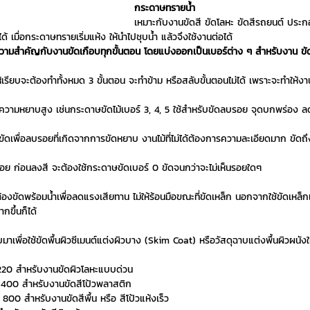
กระดาษทรายน้ำ
เหมาะกับงานขัดสี ขัดโลหะ ขัดสีรถยนต์ ประกอ
ได้ เมื่อกระดาษทรายเริ่มแห้ง ให้นำไปชุบน้ำ แล้วจึงใช้งานต่อได้
ีความสำคัญกับงานขัดเกือบทุกขั้นตอน โดยแบ่งออกเป็นเบอร์ต่าง ๆ สำหรับงาน ขัด
้เรียบจะต้องทำทั้งหมด 3 ขั้นตอน จะทำข้าม หรือสลับขั้นตอนไม่ได้ เพราะจะทำให้ง
ีความหยาบสูง เช่นกระดาษขัดไม้เบอร์ 3, 4, 5 ใช้สำหรับขัดลบรอย จุดบกพร่อง ลดเ
ขัดเพื่อลบรอยที่เกิดจากการขัดหยาบ งานไม้ที่ไม่ได้ต้องการความละเอียดมาก ขัดถึ
บร้อย ก่อนลงสี จะต้องใช้กระดาษขัดเบอร์ 0 ขัดจนกว่าจะไม่เห็นรอยใดๆ
องขัดพร้อมน้ำเพื่อลดแรงเสียทาน ไม่ให้ร้อนมือขณะที่ขัดเหล็ก นอกจากใช้ขัดเหล
กขึ้นก็ได้
เพื่อใช้ขัดพื้นผิวซีเมนต์แต่งผิวบาง (Skim Coat) หรือวัสดุฉาบแต่งพื้นผิวผนังใ
20 สำหรับงานขัดผิวโลหะแบบด่วน
400 สำหรับงานขัดสีโป้วพลาสติก
0 สำหรับงานขัดสีพื้น หรือ สีโป้วแห้งเร็ว