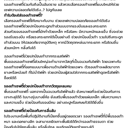
รองเท้าเซฟตี้ร่วมกันถึงเป็นอันตราย แล้วควรเลือกรองเท้าเซฟตี้แบบไหนให้ช่วย
เซฟความปลอดภัยได้จริง…? ไปดูกันเลย
ทำไมต้องใส่รองเท้าเซฟตี้?
เลือกรองเท้าเซฟตี้ให้เหมาะกับงาน ช่วยเซฟความปลอดภัยของเท้าได้จริง
รองเท้าเซฟตี้ช่วยปกป้องกระดูกเท้าส่วนบนจากแรงบีบและแรงกระแทก
ส่วนหัวของรองเท้าเซฟตี้มักทำด้วยเหล็ก หรือโลหะ มีความหนักและแข็ง ซึ่งจะช่วย
รองรับแรงบีบ หรือแรงกระแทกได้เป็นอย่างดี ช่วยปกป้องนิ้วเท้า รวมไปถึงกระดูก
เท้าส่วนบน ให้ปลอดภัยจากอุบัติเหตุ หากมีวัตถุตกหล่นมากระแทก หรือโดนชิ้น
ส่วนหนักๆ กลิ้งทับได้
รองเท้าเซฟตี้ช่วยปกป้องเท้าจากกระแสไฟฟ้า
พื้นของรองเท้าเซฟตี้ส่วนใหญ่จะทำมาจากวัสดุที่เป็นฉนวนกันไฟฟ้า โดยเฉพาะกับ
รองเท้าเซฟตี้ที่ออกแบบมาเพื่องานด้านไฟฟ้าโดยเฉพาะ ตัวรองเท้าจะผลิตมาจาก
ยางหรือหนังแท้ ที่ไม่นำไฟฟ้า ช่วยปกป้องผู้สวมใส่จากกระแสไฟฟ้าดูดหรือไฟฟ้า
ช็อตได้ดี
รองเท้าเซฟตี้ช่วยปกป้องเท้าจากวัตถุแหลมคม
พื้นรองเท้าเซฟตี้ นอกจากเป็นฉนวนกันไฟฟ้าแล้ว ยังหนาพอที่จะช่วยป้องกันการ
เจาะทะลุได้ดี ในบางรุ่นบางยี่ห้อ ยังเสริมพื้นรองเท้าด้วยแผ่นเหล็ก เพิ่มความหนา
และความแข็ง ช่วยป้องกันของมีคม อย่างตะปูหรือเศษแก้วได้ดียิ่งขึ้น
รองเท้าเซฟตี้ช่วยป้องกันการลื่นล้ม
ในโรงงานหรือพื้นที่ปฏิบัติงานที่เปียกชื้นอยู่ตลอดเวลา รองเท้าเซฟตี้ที่มีพื้นรองเท้า
หนา และดอกยางลึก จะสามารถยึดเกาะพื้นผิวได้ดีกว่ารองเท้าธรรมดา ช่วย
ป้องกันไม่ให้คุณลื่นล้ม หรือลื่นไถล จนเกิดอุบัติเหตุร้ายแรงได้