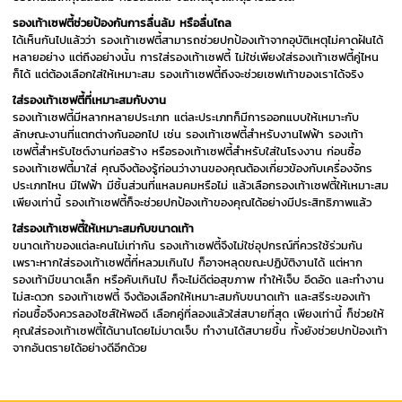
รองเท้าเซฟตี้ช่วยป้องกันการลื่นล้ม หรือลื่นไถล
ได้เห็นกันไปแล้วว่า รองเท้าเซฟตี้สามารถช่วยปกป้องเท้าจากอุบัติเหตุไม่คาดฝันได้
หลายอย่าง แต่ถึงอย่างนั้น การใส่รองเท้าเซฟตี้ ไม่ใช่เพียงใส่รองเท้าเซฟตี้คู่ไหน
ก็ได้ แต่ต้องเลือกใส่ให้เหมาะสม รองเท้าเซฟตี้ถึงจะช่วยเซฟเท้าของเราได้จริง
ใส่รองเท้าเซฟตี้ที่เหมาะสมกับงาน
รองเท้าเซฟตี้มีหลากหลายประเภท แต่ละประเภทก็มีการออกแบบให้เหมาะกับ
ลักษณะงานที่แตกต่างกันออกไป เช่น รองเท้าเซฟตี้สำหรับงานไฟฟ้า รองเท้า
เซฟตี้สำหรับไซต์งานก่อสร้าง หรือรองเท้าเซฟตี้สำหรับใส่ในโรงงาน ก่อนซื้อ
รองเท้าเซฟตี้มาใส่ คุณจึงต้องรู้ก่อนว่างานของคุณต้องเกี่ยวข้องกับเครื่องจักร
ประเภทไหน มีไฟฟ้า มีชิ้นส่วนที่แหลมคมหรือไม่ แล้วเลือกรองเท้าเซฟตี้ให้เหมาะสม
เพียงเท่านี้ รองเท้าเซฟตี้ก็จะช่วยปกป้องเท้าของคุณได้อย่างมีประสิทธิภาพแล้ว
ใส่รองเท้าเซฟตี้ให้เหมาะสมกับขนาดเท้า
ขนาดเท้าของแต่ละคนไม่เท่ากัน รองเท้าเซฟตี้จึงไม่ใช่อุปกรณ์ที่ควรใช้ร่วมกัน
เพราะหากใส่รองเท้าเซฟตี้ที่หลวมเกินไป ก็อาจหลุดขณะปฏิบัติงานได้ แต่หาก
รองเท้ามีขนาดเล็ก หรือคับเกินไป ก็จะไม่ดีต่อสุขภาพ ทำให้เจ็บ อึดอัด และทำงาน
ไม่สะดวก รองเท้าเซฟตี้ จึงต้องเลือกให้เหมาะสมกับขนาดเท้า และสรีระของเท้า
ก่อนซื้อจึงควรลองไซส์ให้พอดี เลือกคู่ที่ลองแล้วใส่สบายที่สุด เพียงเท่านี้ ก็ช่วยให้
คุณใส่รองเท้าเซฟตี้ได้นานโดยไม่บาดเจ็บ ทำงานได้สบายขึ้น ทั้งยังช่วยปกป้องเท้า
จากอันตรายได้อย่างดีอีกด้วย