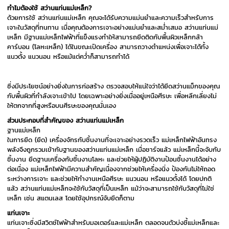
ทำไมต้องใช้ สว่านแท่นแม่เหล็ก?
ด้วยการใช้ สว่านแท่นแม่เหล็ก คุณจะได้รับความแม่นยำและความเร็วสำหรับการ
เจาะในวัสดุที่ทนทาน เมื่อคุณต้องการเจาะอย่างแม่นยำและสม่ำเสมอ สว่านแท่นแม่
เหล็ก มีฐานแม่เหล็กไฟฟ้าที่แข็งแรงทำให้สามารถยึดติดกับพื้นผิวเหล็กกล้า
คาร์บอน (โลหะเหล็ก) ได้ในขณะเปิดเครื่อง สามารถวางตำแหน่งเพื่อเจาะได้ทั้ง
แนวตั้ง แนวนอน หรือแม้แต่คว่ำก็สามารถทำได้
ซึ่งมีประโยชน์อย่างยิ่งในการก่อสร้าง ตรวจสอบให้แน่ใจว่าได้ยึดสว่านแม็กของคุณ
กับพื้นผิวที่กำลังเจาะเข้าไป โดยเฉพาะอย่างยิ่งเมื่ออยู่เหนือศีรษะ เพื่อหลีกเลี่ยงไม่
ให้ตกจากที่สูงหรือบนศีรษะของคุณนั่นเอง
ส่วนประกอบที่สำคัญของ สว่านแท่นแม่เหล็ก
ฐานแม่เหล็ก
ในการยึด (ยึด) เครื่องจักรกับชิ้นงานที่จะเจาะอย่างรวดเร็ว แม่เหล็กไฟฟ้าอันทรง
พลังจึงถูกรวมเข้ากับฐานของสว่านแท่นแม่เหล็ก เมื่อชาร์จแล้ว แม่เหล็กนี้จะจับกับ
ชิ้นงาน ยึดฐานเครื่องกับชิ้นงานโลหะ และช่วยให้ผู้ปฏิบัติงานป้อนชิ้นงานได้อย่าง
ต่อเนื่อง แม่เหล็กไฟฟ้ามีความสำคัญเนื่องจากช่วยให้เครื่องนิ่ง ป้องกันไม่ให้ถอด
ระหว่างการเจาะ และช่วยให้ทำงานเหนือศีรษะ แนวนอน หรือแนวตั้งได้ โดยปกติ
แล้ว สว่านแท่นแม่เหล็กจะใช้กับวัสดุที่เป็นเหล็ก แม้ว่าจะสามารถใช้กับวัสดุที่ไม่ใช่
เหล็ก เช่น สแตนเลส โดยใช้อุปกรณ์จับยึดก็ตาม
แท่นเจาะ
แท่นเจาะซึ่งมีสวิตช์ไฟฟ้าสำหรับมอเตอร์และแม่เหล็ก ตลอดจนตัวบ่งชี้แม่เหล็กและ