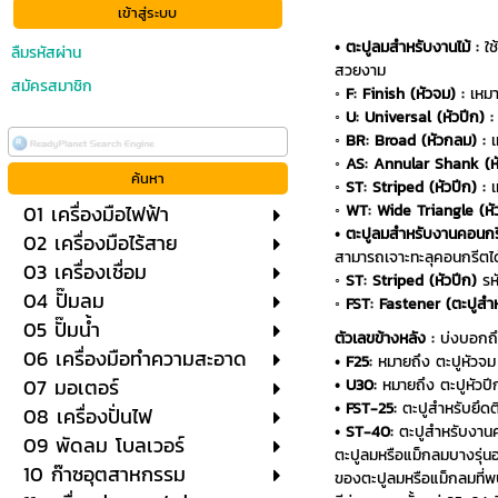
• ตะปูลมสำหรับงานไม้ :
ใช้
ลืมรหัสผ่าน
สวยงาม
สมัครสมาชิก
◦ F: Finish (หัวจม) :
เหมา
◦ U: Universal (หัวปีก) :
◦ BR: Broad (หัวกลม) :
เ
◦ AS: Annular Shank (ห
◦ ST: Striped (หัวปีก) :
เ
01 เครื่องมือไฟฟ้า
◦ WT: Wide Triangle (หัว
• ตะปูลมสำหรับงานคอนกร
02 เครื่องมือไร้สาย
สามารถเจาะทะลุคอนกรีตได
03 เครื่องเชื่อม
◦ ST: Striped (หัวปีก)
รห
04 ปั๊มลม
◦ FST: Fastener (ตะปูสำห
05 ปั๊มน้ำ
ตัวเลขข้างหลัง :
บ่งบอกถึง
06 เครื่องมือทำความสะอาด
• F25:
หมายถึง ตะปูหัวจม
07 มอเตอร์
• U30:
หมายถึง ตะปูหัวปี
• FST-25:
ตะปูสำหรับยึดต
08 เครื่องปั่นไฟ
• ST-40:
ตะปูสำหรับงานค
09 พัดลม โบลเวอร์
ตะปูลมหรือแม็กลมบางรุ่นอา
10 ก๊าซอุตสาหกรรม
ของตะปูลมหรือแม็กลมที่พ