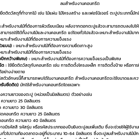
ลมสำหรับงานคอนกรีต
ยึดติดวัสดุที่ทำจากไม้ เช่น ไม้แผ่น ไม้โครงสร้าง และเฟอร์นิเจอร์ ตะปูประเภทนี้มั
ะสำหรับงานไม้ที่ต้องการผิวเรียบเนียน หลังจากตอกตะปูแล้วจะสามารถตบลงไปให้เ
สามารถใช้ได้ทั้งงานไม้และงานคอนกรีต แต่โดยทั่วไปแล้วจะเหมาะสำหรับงานไม้มาก
หมาะสำหรับงานไม้ที่ต้องการความแข็งแรง
ัวแบน) :
เหมาะสำหรับงานไม้ที่ต้องการความยึดเกาะสูง
หมาะสำหรับงานไม้ที่ต้องการความแข็งแรง
ปีกกว้างพิเศษ) :
เหมาะสำหรับงานไม้ที่ต้องการความแข็งแรงเป็นพิเศษ
ีต :
ใช้ยึดติดวัสดุกับคอนกรีต เช่น การติดตั้งโครงเหล็ก การติดตั้งป้าย หรือการยึ
้อย่างง่ายดาย
ัสตัวอักษรนี้ก็สามารถพบได้ในงานคอนกรีต สำหรับงานคอนกรีตจะใช้ขนาดและความแ
รับยึดติด)
มักใช้สำหรับงานคอนกรีตโดยเฉพาะ
ความยาวของตะปู (หน่วยเป็นมิลลิเมตร) ตัวอย่างเช่น
 ความยาว 25 มิลลิเมตร
ก ความยาว 30 มิลลิเมตร
ิดคอนกรีต ความยาว 25 มิลลิเมตร
อนกรีต ความยาว 40 มิลลิเมตร
จมีรหัสสี รหัสรุ่น หรือรหัสประเภทของปืนยิงตะปูลมเพิ่มเติม ซึ่งจะช่วยให้ผู้ใช้ง
บทั่วไปตามท้องตลาดจะอยู่ที่ประมาณ 10-64 มิลลิเมตร ซึ่งตะปูลมสำหรับงานไม้ม