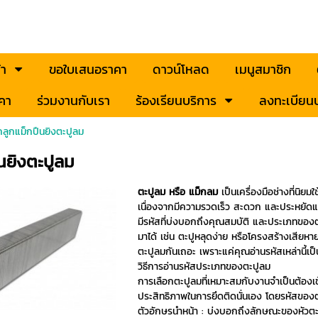
้า
ขอใบเสนอราคา
ดาวน์โหลด
เมนูสมาชิก
คา
ร่วมงานกับเรา
ร้องเรียนบริการ
ลงทะเบียนป
ือกลูกแม็กปืนยิงตะปูลม
ืนยิงตะปูลม
ตะปูลม หรือ แม็กลม
เป็นเครื่องมือช่างที่น
เนื่องจากมีความรวดเร็ว สะดวก และประหยัดแรง
มีรหัสที่บ่งบอกถึงคุณสมบัติ และประเภทของต
มาได้ เช่น ตะปูหลุดง่าย หรือโครงสร้างเสียหา
ตะปูลมกันเถอะ เพราะแค่คุณอ่านรหัสเหล่านี้เป
วิธีการอ่านรหัสประเภทของตะปูลม
การเลือกตะปูลมที่เหมาะสมกับงานจำเป็นต้องเข้า
ประสิทธิภาพในการยึดติดนั่นเอง โดยรหัสของ
ตัวอักษรนำหน้า : บ่งบอกถึงลักษณะของหัวต