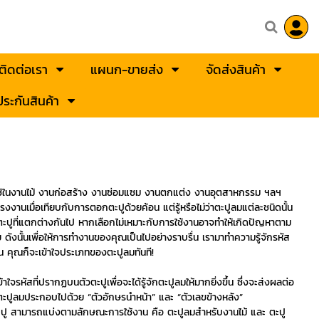
ติดต่อเรา
แผนก-ขายส่ง
จัดส่งสินค้า
ระกันสินค้า
ิยมใช้ในงานไม้ งานก่อสร้าง งานซ่อมแซม งานตกแต่ง งานอุตสาหกรรม ฯลฯ
งานเมื่อเทียบกับการตอกตะปูด้วยค้อน แต่รู้หรือไม่ว่าตะปูลมแต่ละชนิดนั้น
ะปูที่แตกต่างกันไป หากเลือกไม่เหมาะกับการใช้งานอาจทำให้เกิดปัญหาตาม
ย ดังนั้นเพื่อให้การทำงานของคุณเป็นไปอย่างราบรื่น เรามาทำความรู้จักรหัส
็น คุณก็จะเข้าใจประเภทของตะปูลมทันที!
ใจรหัสที่ปรากฏบนตัวตะปูเพื่อจะได้รู้จักตะปูลมให้มากยิ่งขึ้น ซึ่งจะส่งผลต่อ
ตะปูลมประกอบไปด้วย “ตัวอักษรนำหน้า” และ “ตัวเลขข้างหลัง”
ะปู สามารถแบ่งตามลักษณะการใช้งาน คือ ตะปูลมสำหรับงานไม้ และ ตะปู