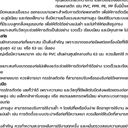
คุณสมบัติที่แตกต่างกัน โดยทั่วไปแบ่งออกเป็
ท่อพลาสติก เช่น PVC, PPR, PE, PP ซึ่งมีน้
ีใบมีดคมและแข็งแรง ออกแบบมาเฉพาะสำหรับการตัดท่อพลาสติก เพื่อให้การตัดเรีย
อะลูมิเนียม และท่อเหล็กบาง ซึ่งมีความแข็งแรงและทนทานสูง นิยมใช้ในงานระบบแ
ี่มีระบบลูกกลิ้งหมุนรอบท่อ เพื่อให้ตัดได้อย่างแม่นยำ และไม่ทำให้ท่อเสียรูปทรง
่เหมาะสมกับวัสดุจะช่วยให้การตัดเป็นไปอย่าง รวดเร็ว เรียบเนียน และมีคุณภาพ ไ
งท่อ
นย์กลางของท่อที่เหมาะสม เป็นสิ่งสำคัญ เพราะขนาดของท่อมีผลต่อเครื่องมือที่ใช
ูงสุด 42 มม. หรือ 63 มม. นั่นเอง
่หรือมีความหนามาก เช่น ท่อ PVC เส้นผ่านศูนย์กลางเกิน 63 มม. ควรเลือกใช้ ก
เหมาะสมกับขนาดของท่อไม่เพียงแต่จะช่วยให้การตัดท่อทำได้อย่าง รวดเร็วและเรียบเ
วย
ท่อหลายขนาด ควรพิจารณา กรรไกลตัดท่อ ที่สามารถปรับหรือรองรับท่อได้หลากหลาย
บมีด
กรรไกรตัดท่อ เลยก็ว่าได้ เพราะความคม และวัสดุที่ใช้ผลิตใบมีดส่งผลโดยตรงต่
าพสูง เช่น เหล็กกล้าคาร์บอนสูง หรือ สแตนเลสเกรดพรีเมียม ผ่านกระบวนการชุบแ
่ขอบท่อ
านสูง สามารถรองรับการใช้งานซ้ำ ๆ โดยไม่ทื่อหรือบิ่นง่าย ยืดอายุการใช้งาน ลด
ม่นยำ เช่น การติดตั้งระบบประปาหรือท่อที่มีความหนา ควรเลือกใช้ใบมีดที่สามาร
ิ่งสำคัญ ควรทำความสะอาดหลังการใช้งานทุกครั้ง และหมั่นตรวจสอบความคมอย่างสม