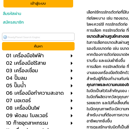
เลือกใช้กรรไกรตัดท่อที่ม
ลืมรหัสผ่าน
ท่อโลหะบาง เช่น ทองแดง, 
สมัครสมาชิก
โลหะควรใช้ กรรไกรตัดท่อ ท
การเลือก กรรไกรตัดท่อ ที
ขนาดเส้นผ่านศูนย์กลางขอ
ในการเลือกขนาดเส้นผ่านศู
รองรับขนาดท่อ เช่น ขนาดส
01 เครื่องมือไฟฟ้า
หากต้องการตัดท่อขนาดใหญ
ราบรื่น และแม่นยำยิ่งขึ้น
02 เครื่องมือไร้สาย
การเลือก กรรไกลตัดท่อ ที่
03 เครื่องเชื่อม
งานของเครื่องมือตัดอีกด้
04 ปั๊มลม
สำหรับผู้ที่ต้องทำงานกับ
05 ปั๊มน้ำ
คุณภาพและความคมของใ
ใบมีดเป็นหัวใจสำคัญของ 
06 เครื่องมือทำความสะอาด
ใบมีดที่ผลิตจากวัสดุคุณภ
07 มอเตอร์
รอยแตก และไม่ทิ้งเสี้ยนที
08 เครื่องปั่นไฟ
ใบมีดคุณภาพดีจะมีความทนท
09 พัดลม โบลเวอร์
สำหรับงานที่ต้องการความแ
อาชีพมากยิ่งขึ้น
10 ก๊าซอุตสาหกรรม
การดูแลรักษาใบมีดก็เป็นส