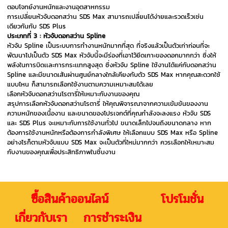
ตอบโจทย์งานหนักและงานอุตสาหกรรม
การเปลี่ยนหัวจับดอกสว่าน SDS Max สามารถเปลี่ยนได้ง่ายและรวดเร็วเช่น
เดียวกันกับ SDS Plus
ประเภทที่ 3 : หัวจับดอกสว่าน Spline
หัวจับ Spline เป็นระบบการทำงานหนักมากที่สุด ที่จริงแล้วเป็นตัวเก่าก่อนที่จะ
พัฒนาไปเป็นตัว SDS Max หัวจับนี้จะมีร่องที่เอาไว้ยึดเกาะของดอกมากกว่า ซึ่งให้
พลังในการบิดเเละการกระเเทกสูงสุด ซึ่งหัวจับ Spline ใช้งานได้แค่กับดอกสว่าน
Spline และมีขนาดเส้นผ่านศูนย์กลางใกล้เคียงกับตัว SDS Max หากคุณสะดวกใช้
แบบไหน ก็สามารถเลือกใช้งานตามความเหมาะสมได้เลย
เลือกหัวจับดอกสว่านโรตารี่ให้เหมาะกับงานของคุณ
สรุปการเลือกหัวจับดอกสว่านโรตารี่ ให้คุณพิจารณาจากความเข้มข้นของงาน
ความหนักของเนื้องาน และขนาดของโปรเจกต์ที่คุณกำลังจะลงแรง หัวจับ SDS
และ SDS Plus จะเหมาะกับการใช้งานทั่วไป ขนาดเล็กไปจนถึงขนาดกลาง หาก
ต้องการใช้งานหนักหรือต้องการกำลังพิเศษ ให้เลือกแบบ SDS Max หรือ Spline
อย่างไรก็ตามหัวจับแบบ SDS Max จะเป็นตัวที่ใหม่มากกว่า ควรเลือกให้เหมาะสม
กับงานของคุณเพื่อประสิทธิภาพในชิ้นงาน
ซื้อสินค้าออนไลน์ โปรโมชั่น
เกี่ยวกับเรา การชำระเงิน