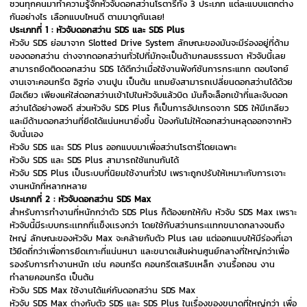
ชวนทุกคนมาทำความรู้จักหัวจับดอกสว่านโรตารี่ทั้ง 3 ประเภท แต่ละแบบแตกต่าง
กันอย่างไร เลือกแบบไหนดี ตามมาดูกันเลย!
ประเภทที่ 1 : หัวจับดอกสว่าน SDS และ SDS Plus
หัวจับ SDS ย่อมาจาก Slotted Drive System ลักษณะของมันจะมีร่องอยู่ที่ด้าม
ของดอกสว่าน ต่างจากดอกสว่านทั่วไปที่มักจะเป็นด้ามกลมธรรมดา หัวจับนี้เลย
สามารถยึดติดดอกสว่าน SDS ได้ดีกว่าเมื่อใช้งานฟังก์ชันการกระแทก ตอบโจทย์
งานเจาะคอนกรีต อิฐก่อ งานปูน เป็นต้น แถมยังสามารถเปลี่ยนดอกสว่านได้ด้วย
มือเดียว เพียงแค่ใส่ดอกสว่านเข้าไปในหัวจับแล้วบิด มันก็จะล็อกเข้าที่และจับดอก
สว่านได้อย่างพอดี ส่วนหัวจับ SDS Plus ก็เป็นการอัปเกรดจาก SDS ให้มีเกลียว
และมีด้ามดอกสว่านที่ยึดได้แน่นหนายิ่งขึ้น ป้องกันไม่ให้ดอกสว่านหลุดออกจากหัว
จับนั่นเอง
หัวจับ SDS และ SDS Plus ออกแบบมาเพื่อสว่านโรตารี่โดยเฉพาะ
หัวจับ SDS และ SDS Plus สามารถใช้แทนกันได้
หัวจับ SDS Plus เป็นระบบที่นิยมใช้งานทั่วไป เพราะถูกปรับให้เหมาะกับการเจาะ
งานหนักที่หลากหลาย
ประเภทที่ 2 : หัวจับดอกสว่าน SDS Max
สำหรับการทำงานที่หนักกว่าตัว SDS Plus ก็ต้องยกให้กับ หัวจับ SDS Max เพราะ
หัวจับนี้มีระบบกระเเทกที่เเข็งเเรงกว่า โดยใช้กับสว่านกระเเทกขนาดกลางจนถึง
ใหญ่ ลักษณะของหัวจับ Max จะคล้ายกับตัว Plus เลย แต่ออกแบบให้มีร่องที่เอา
ไว้ยึดถี่กว่าเพื่อการยึดเกาะที่แน่นหนา และขนาดเส้นผ่านศูนย์กลางที่ใหญ่กว่าเพื่อ
รองรับการทำงานหนัก เช่น คอนกรีต คอนกรีตเสริมเหล็ก งานรื้อถอน งาน
ทำลายคอนกรีต เป็นต้น
หัวจับ SDS Max ใช้งานได้แค่กับดอกสว่าน SDS Max
หัวจับ SDS Max ต่างกับตัว SDS และ SDS Plus ในเรื่องของขนาดที่ใหญ่กว่า เพื่อ