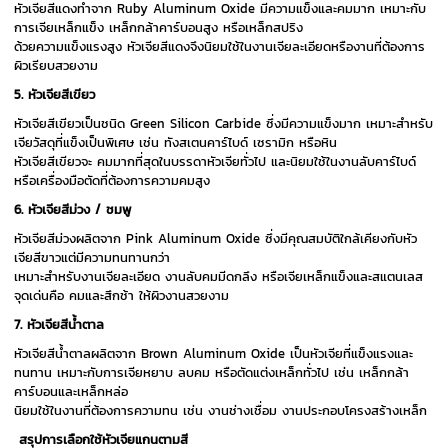
หัวเจียสีแดงทำจาก Ruby Aluminum Oxide มีความแข็งและคมมาก เหมาะกับ
การเจียเหล็กแข็ง เหล็กกล้าคาร์บอนสูง หรือเหล็กสปริง
ด้วยความแข็งแรงสูง หัวเจียสีแดงจึงนิยมใช้ในงานเจียละเอียดหรืองานที่ต้องการ
ผิวเรียบสวยงาม
5. หัวเจียสีเขียว
หัวเจียสีเขียวเป็นชนิด Green Silicon Carbide ซึ่งมีความแข็งมาก เหมาะสำหรับ
เจียวัสดุที่แข็งเป็นพิเศษ เช่น ทังสเตนคาร์ไบด์ เซรามิก หรือหิน
หัวเจียสีเขียวจะ คมมากที่สุดในบรรดาหัวเจียทั่วไป และนิยมใช้ในงานลับคาร์ไบด์
หรือเครื่องมือตัดที่ต้องการความคมสูง
6. หัวเจียสีม่วง / ชมพู
หัวเจียสีม่วงผลิตจาก Pink Aluminum Oxide ซึ่งมีคุณสมบัติใกล้เคียงกับหัว
เจียสีขาวแต่มีความทนทานกว่า
เหมาะสำหรับงานเจียละเอียด งานลับคมมีดกลึง หรือเจียเหล็กแข็งและสแตนเลส
จุดเด่นคือ คมและสึกช้า ให้ผิวงานสวยงาม
7. หัวเจียสีน้ำตาล
หัวเจียสีน้ำตาลผลิตจาก Brown Aluminum Oxide เป็นหัวเจียที่แข็งแรงและ
ทนทาน เหมาะกับการเจียหยาบ ลบคม หรือตัดแต่งเหล็กทั่วไป เช่น เหล็กกล้า
คาร์บอนและเหล็กหล่อ
นิยมใช้ในงานที่ต้องการความทน เช่น งานช่างเชื่อม งานประกอบโครงสร้างเหล็ก
สรุปการเลือกใช้หัวเจียแกนตามสี