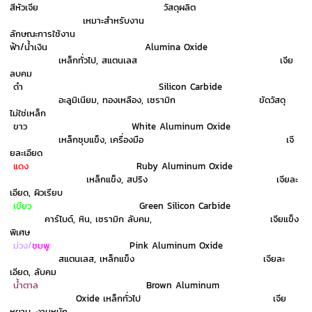
สีหัวเจีย วัสดุผลิต
เหมาะสำหรับงาน
ลักษณะการใช้งาน
ฟ้า/น้ำเงิน Alumina Oxide
เหล็กทั่วไป, สแตนเลส เจีย
ลบคม
ดำ Silicon Carbide
อะลูมิเนียม, ทองเหลือง, เซรามิก ขัดวัสดุ
ไม่ใช่เหล็ก
ขาว
White Aluminum Oxide
เหล็กชุบแข็ง, เครื่องมือ เจี
ยละเอียด
แดง
Ruby Aluminum Oxide
เหล็กแข็ง, สปริง เจียละ
เอียด, ผิวเรียบ
เขียว
Green Silicon Carbide
คาร์ไบด์, หิน, เซรามิก ลับคม, เจียแข็ง
พิเศษ
ม่วง/
ชมพู
Pink Aluminum Oxide
สแตนเลส, เหล็กแข็ง เจียละ
เอียด, ลับคม
น้ำตาล
Brown Aluminum
Oxide เหล็กทั่วไป เจีย
หยาบ, งานหนัก