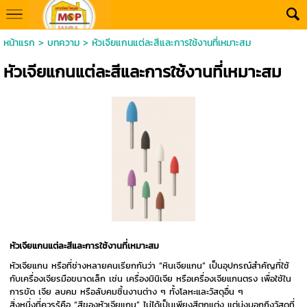
หน้าแรก
>
บทความ
>
หัวเจียแกนแต่ละสีและการใช้งานที่เหมาะสม
หัวเจียแกนแต่ละสีและการใช้งานที่เหมาะสม
หัวเจียแกนแต่ละสีและการใช้งานที่เหมาะสม
หัวเจียแกน หรือที่ช่างหลายคนเรียกกันว่า “หินเจียแกน” เป็นอุปกรณ์สำคัญที่ใช้
กับเครื่องเจียรมือขนาดเล็ก เช่น เครื่องมินิเจีย หรือเครื่องเจียแกนตรง เพื่อใช้ใน
การขัด เจีย ลบคม หรือลับคมชิ้นงานต่าง ๆ ทั้งโลหะและวัสดุอื่น ๆ
สิ่งหนึ่งที่ควรรู้คือ “สีของหัวเจียแกน” ไม่ได้เป็นเพียงสีตกแต่ง แต่บ่งบอกถึงวัสดุที่