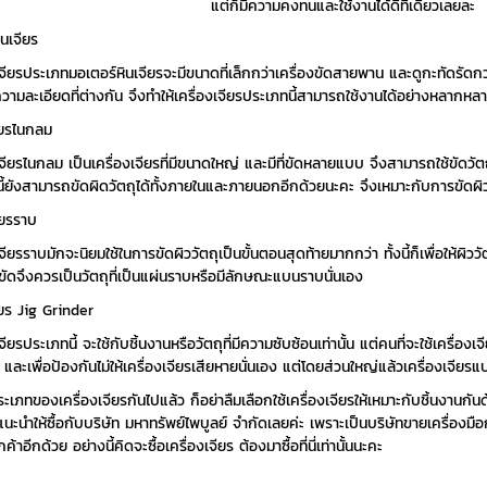
แต่ก็มีความคงทนและใช้งานได้ดีทีเดียวเลยละ
จียร
อร์หินเจียรจะมีขนาดที่เล็กกว่าเครื่องขัดสายพาน และดูกะทัดรัดกว่ามากที
มีความละเอียดที่ต่างกัน จึงทำให้เครื่องเจียรประเภทนี้สามารถใช้งานได้อย่างหลากห
ไนกลม
เครื่องเจียรที่มีขนาดใหญ่ และมีที่ขัดหลายแบบ จึงสามารถใช้ขัดวัตถุได้
ี้ยังสามารถขัดผิดวัตถุได้ทั้งภายในและภายนอกอีกด้วยนะคะ จึงเหมาะกับการขัดผิว
รราบ
มใช้ในการขัดผิววัตถุเป็นขั้นตอนสุดท้ายมากกว่า ทั้งนี้ก็เพื่อให้ผิววัตถุเ
ี่จะขัดจึงควรเป็นวัตถุที่เป็นแผ่นราบหรือมีลักษณะแบนราบนั่นเอง
ig Grinder
ใช้กับชิ้นงานหรือวัตถุที่มีความซับซ้อนเท่านั้น แต่คนที่จะใช้เครื่องเจียรปร
ละเพื่อป้องกันไม่ให้เครื่องเจียรเสียหายนั่นเอง แต่โดยส่วนใหญ่แล้วเครื่องเจียรแบบ
ื่องเจียรกันไปแล้ว ก็อย่าลืมเลือกใช้เครื่องเจียรให้เหมาะกับชิ้นงานกันด้วยนะค
ร แนะนำให้ซื้อกับบริษัท มหาทรัพย์ไพบูลย์ จำกัดเลยค่ะ เพราะเป็นบริษัทขายเครื่องมือ
อีกด้วย อย่างนี้คิดจะซื้อเครื่องเจียร ต้องมาซื้อที่นี่เท่านั้นนะคะ