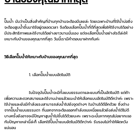
ปั๊มน้ำ นับว่าเป็นสิ่งสำคัญที่บ้านทุกบ้านจะต้องมีเลยล่ะ โดยเฉพาะบ้านที่ใช้น้ำบ่อซึ่ง
จะต้องสูบน้ำขึ้นมาใช้อยู่ตลอดเวลา จึงต้องเลือกปั๊มน้ำที่ดีที่สุดเพื่อให้ใช้งานได้อย่าง
มีประสิทธิภาพและใช้งานได้อย่างยาวนานนั่นเอง แต่จะเลือกปั๊มน้ำอย่างไรดีล่ะให้
เหมาะกับบ้านของคุณมากที่สุด วันนี้เรามีคำตอบมาฝากกันค่ะ
วิธีเลือกปั๊มน้ำให้เหมาะกับบ้านของคุณมากที่สุด
1. เลือกปั๊มน้ำแบบอัตโนมัติ
ในปัจจุบันปั๊มน้ำจะมีทั้งแบบธรรมดาและแบบที่เป็นอัตโนมัติ แต่ถ้า
เพื่อความสะดวกสบายและใช้งานง่ายแล้วแนะนำให้เลือกแบบอัตโนมัติดีกว่าค่ะ เพราะ
ใช้ง่ายและยังมีกำลังแรงสามารถส่งน้ำไปยังจุดต่างๆ ในบ้านได้ดีอีกด้วย ซึ่งต่าง
จากปั๊มน้ำแบบธรรมดา ที่นอกจากจะต้องออกกำลังจนเหนื่อยแล้วยังส่งน้ำได้ไม่ดี
บางครั้งยังอาจจะมีปัญหาสูบน้ำไม่ขึ้นได้ด้วยนะคะ เพราะฉะนั้นหากคุณไม่อยากเจอ
กับปัญหาเหล่านี้ล่ะก็ เลือกใช้ปั๊มน้ำแบบอัตโนมัติดีกว่าค่ะ รับรองไม่ทำให้ผิดหวัง
แน่นอน