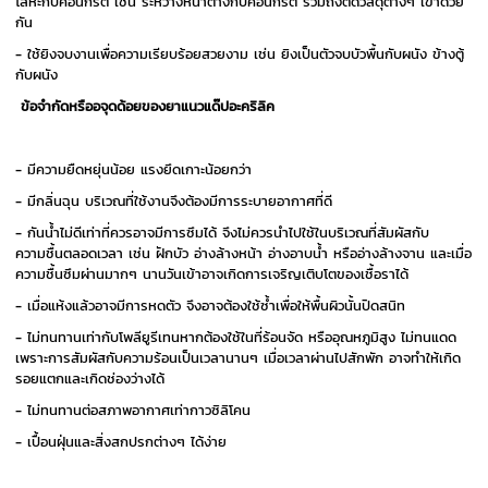
โลหะกับคอนกรีต เช่น ระหว่างหน้าต่างกับคอนกรีต รวมถึงติดวัสดุต่างๆ เข้าด้วย
กัน
- ใช้ยิงจบงานเพื่อความเรียบร้อยสวยงาม เช่น ยิงเป็นตัวจบบัวพื้นกับผนัง ข้างตู้
กับผนัง
ข้อจำกัดหรืออจุดด้อยของยาแนวแด๊ปอะคริลิค
- มีความยืดหยุ่นน้อย แรงยึดเกาะน้อยกว่า
- มีกลิ่นฉุน บริเวณที่ใช้งานจึงต้องมีการระบายอากาศที่ดี
- กันน้ำไม่ดีเท่าที่ควรอาจมีการซึมได้ จึงไม่ควรนำไปใช้ในบริเวณที่สัมผัสกับ
ความชื้นตลอดเวลา เช่น ฝักบัว อ่างล้างหน้า อ่างอาบน้ำ หรืออ่างล้างจาน และเมื่อ
ความชื้นซึมผ่านมากๆ นานวันเข้าอาจเกิดการเจริญเติบโตของเชื้อราได้
- เมื่อแห้งแล้วอาจมีการหดตัว จึงอาจต้องใช้ซ้ำเพื่อให้พื้นผิวนั้นปิดสนิท
- ไม่ทนทานเท่ากับโพลียูรีเทนหากต้องใช้ในที่ร้อนจัด หรืออุณหภูมิสูง ไม่ทนแดด
เพราะการสัมผัสกับความร้อนเป็นเวลานานๆ เมื่อเวลาผ่านไปสักพัก อาจทำให้เกิด
รอยแตกและเกิดช่องว่างได้
- ไม่ทนทานต่อสภาพอากาศเท่ากาวซิลิโคน
- เปื้อนฝุ่นและสิ่งสกปรกต่างๆ ได้ง่าย