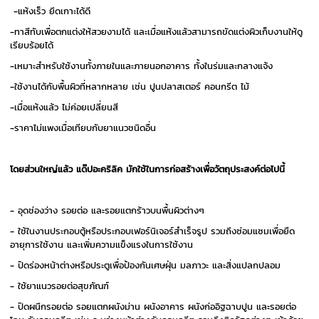
-แห้งเร็ว ยึดเกาะได้ดี
-ทาสีทับเพื่อตกแต่งให้สวยงามได้ และเมื่อแห้งแล้วสามารถขัดแต่งผิวเก็บงานให้ดู
เรียบร้อยได้
-เหมาะสำหรับใช้งานทั้งภายในและภายนอกอาคาร ทั้งในร่มและกลางแจ้ง
-ใช้งานได้กับพื้นผิวที่หลากหลาย เช่น ปูนปลาสเตอร์ คอนกรีต ไม้
-เมื่อแห้งแล้ว ไม่ค่อยเปลี่ยนสี
-ราคาไม่แพงเมื่อเทียบกับยาแนวชนิดอื่น
โดยส่วนใหญ่แล้ว แด๊ปอะคริลิค มักใช้ในการก่อสร้างเพื่อวัตถุประสงค์ต่อไปนี้
- อุดช่องว่าง รอยต่อ และรอยแตกร้าวบนพื้นผิวต่างๆ
- ใช้ในงานประกอบตู้หรือประกอบเฟอร์นิเจอร์สำเร็จรูป รวมถึงซ่อมแซมเพื่อยืด
อายุการใช้งาน และเพิ่มความแข็งแรงในการใช้งาน
- ปิดร่องหน้าต่างหรือประตูเพื่อป้องกันเศษฝุ่น มลภาวะ และสิ่งแปลกปลอม
- ใช้ยาแนวรอยต่อสุขภัณฑ์
- ปิดผนึกรอยต่อ รอยแตกผนังม่าน ผนังอาคาร ผนังก่ออิฐฉาบปูน และรอยต่อ