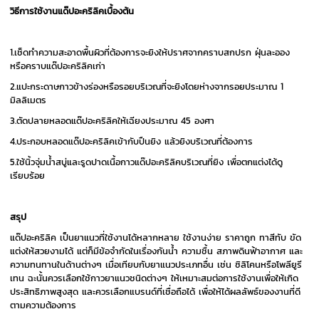
วิธีการใช้งานแด๊ปอะคริลิคเบื้องต้น
1.เช็ดทำความสะอาดพื้นผิวที่ต้องการจะยิงให้ปราศจากคราบสกปรก ฝุ่นละออง
หรือคราบแด๊ปอะคริลิคเก่า
2.แปะกระดาษกาวข้างร่องหรือรอยบริเวณที่จะยิงโดยห่างจากรอยประมาณ 1
มิลลิเมตร
3.ตัดปลายหลอดแด๊ปอะคริลิคให้เฉียงประมาณ 45 องศา
4.ประกอบหลอดแด๊ปอะคริลิคเข้ากับปืนยิง แล้วยิงบริเวณที่ต้องการ
5.ใช้นิ้วจุ่มน้ำสบู่และรูดปาดเนื้อกาวแด๊ปอะคริลิคบริเวณที่ยิง เพื่อตกแต่งได้ดู
เรียบร้อย
สรุป
แด๊ปอะคริลิค เป็นยาแนวที่ใช้งานได้หลากหลาย ใช้งานง่าย ราคาถูก ทาสีทับ ขัด
แต่งให้สวยงามได้ แต่ก็มีข้อจำกัดในเรื่องกันน้ำ ความชื้น สภาพดินฟ้าอากาศ และ
ความทนทานในด้านต่างๆ เมื่อเทียบกับยาแนวประเภทอื่น เช่น ซิลิโคนหรือโพลียูรี
เทน ฉะนั้นควรเลือกใช้กาวยาแนวชนิดต่างๆ ให้เหมาะสมต่อการใช้งานเพื่อให้เกิด
ประสิทธิภาพสูงสุด และควรเลือกแบรนด์ที่เชื่อถือได้ เพื่อให้ได้ผลลัพธ์ของงานที่ดี
ตามความต้องการ