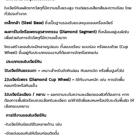
ใบเจียร์หินผลิตจากวัสดุที่มีความแข็งแรงสูง ทนต่อแรงเสียดสีและความร้อน โดย
ทั่วไปจะทำจาก
เหล็กกล้า (Steel Base)
ซึ่งเป็นฐานรองรับแรงหมุนของเครื่องเจียร์
ผงคาร์ไบด์หรือเพชรอุตสาหกรรม (Diamond Segment)
ที่เคลือบอยู่บนผิวใบ
เพื่อช่วยในการขัดวัสดุที่มีความแข็งมาก
โครงสร้างของใบจะมีหลายรูปแบบ ทั้งแบบเรียบ แบบร่อง หรือแบบถ้วย (Cup
Wheel) ขึ้นอยู่กับประเภทของงานที่ต้องการขัดหรือตกแต่ง
ประเภทของใบเจียร์หิน
1.ใบเจียร์หินธรรมดา –
เหมาะสำหรับขัดหินอ่อน หินแกรนิต หรือพื้นปูนทั่วไป
2.ใบเจียร์เพชร (Diamond Cup Wheel) –
ใช้กับงานหนัก เช่น การขัดพื้น
คอนกรีตหรือหินแข็ง
3.ใบเจียร์ละเอียด / หยาบ –
แยกตามระดับความละเอียดของผิวที่ต้องการ หาก
ต้องการพื้นผิวเรียบควรเลือกใบละเอียด แต่ถ้าใช้เพื่อลบคมหรือปรับระดับพื้นผิว ให้
เลือกแบบหยาบ
การใช้งานของใบเจียร์หิน
-ใบเจียร์หินนิยมใช้ในหลายด้าน เช่น
-ขัดแต่งขอบหินให้เรียบก่อนติดตั้ง