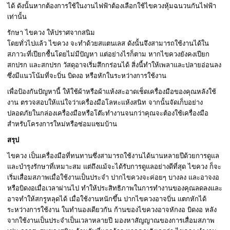
ได้ ดังนั้นหากต้องการใช้ในงานไฟฟ้าต้องเลือกใช้ไขควงหุ้มฉนวนกันไฟฟ้า
เท่านั้น
รักษา ไขควง ให้ปราศจากสนิม
โดยทั่วไปแล้ว ไขควง จะทำด้วยสแตนเลส ดังนั้นจึงสามารถใช้งานได้ใน
สภาวะที่เปียกชื้นโดยไม่มีปัญหา แต่อย่างไรก็ตาม หากไขควงยังคงเปียก
สกปรก และสกปรก วัสดุอาจเริ่มสึกกร่อนได้ สิ่งนี้ทำให้เพลาและปลายอ่อนลง
ซึ่งมีแนวโน้มที่จะบิ่น บิดงอ หรือหักในระหว่างการใช้งาน
เพื่อป้องกันปัญหานี้ ให้ใช้ผ้าหรือผ้าแห้งสะอาดเช็ดเครื่องมือของคุณหลังใช้
งาน ตรวจสอบให้แน่ใจว่าเครื่องมือโลหะแห้งสนิท จากนั้นจัดเก็บอย่าง
ปลอดภัยในกล่องเครื่องมือหรือโต๊ะทำงานจนกว่าคุณจะต้องใช้เครื่องมือ
สำหรับโครงการใหม่หรือซ่อมแซมบ้าน
สรุป
ไขควง เป็นเครื่องมือที่ทนทานซึ่งสามารถใช้งานได้นานหลายปีด้วยการดูแล
และบำรุงรักษาที่เหมาะสม แต่ถึงแม้จะได้รับการดูแลอย่างดีที่สุด ไขควง ก็จะ
เริ่มเสื่อมสภาพเมื่อใช้งานเป็นประจำ ปากไขควงจะค่อยๆ บางลง และอาจงอ
หรือบิดงอเมื่อเวลาผ่านไป ทำให้ประสิทธิภาพในการทำงานของคุณลดลงและ
อาจทำให้สกรูหลุดได้ เมื่อใช้งานหนักขึ้น ปากไขควงอาจบิ่น แตกหักได้
ระหว่างการใช้งาน ในทำนองเดียวกัน ก้านของไขควงอาจหักงอ บิดงอ หลัง
จากใช้งานเป็นประจำเป็นเวลาหลายปี มองหาสัญญาณของการเสื่อมสภาพ