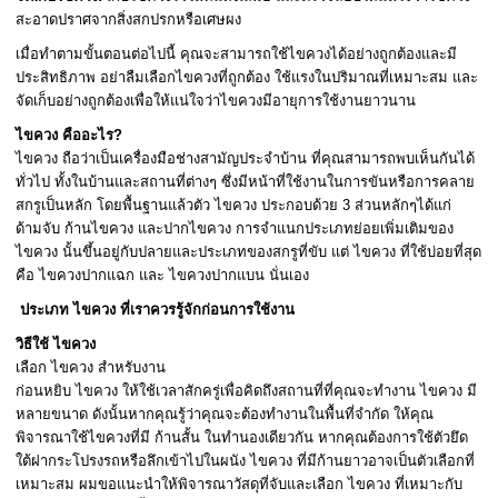
สะอาดปราศจากสิ่งสกปรกหรือเศษผง
เมื่อทำตามขั้นตอนต่อไปนี้ คุณจะสามารถใช้ไขควงได้อย่างถูกต้องและมี
ประสิทธิภาพ อย่าลืมเลือกไขควงที่ถูกต้อง ใช้แรงในปริมาณที่เหมาะสม และ
จัดเก็บอย่างถูกต้องเพื่อให้แน่ใจว่าไขควงมีอายุการใช้งานยาวนาน
ไขควง คืออะไร?
ไขควง ถือว่าเป็นเครื่องมือช่างสามัญประจำบ้าน ที่คุณสามารถพบเห็นกันได้
ทั่วไป ทั้งในบ้านและสถานที่ต่างๆ ซึ่งมีหน้าที่ใช้งานในการขันหรือการคลาย
สกรูเป็นหลัก โดยพื้นฐานแล้วตัว ไขควง ประกอบด้วย 3 ส่วนหลักๆได้แก่
ด้ามจับ ก้านไขควง และปากไขควง การจำแนกประเภทย่อยเพิ่มเติมของ
ไขควง นั้นขึ้นอยู่กับปลายและประเภทของสกรูที่ขับ แต่ ไขควง ที่ใช้บ่อยที่สุด
คือ ไขควงปากแฉก และ ไขควงปากแบน นั่นเอง
ประเภท ไขควง ที่เราควรรู้จักก่อนการใช้งาน
วิธีใช้ ไขควง
เลือก ไขควง สำหรับงาน
ก่อนหยิบ ไขควง ให้ใช้เวลาสักครู่เพื่อคิดถึงสถานที่ที่คุณจะทำงาน ไขควง มี
หลายขนาด ดังนั้นหากคุณรู้ว่าคุณจะต้องทำงานในพื้นที่จำกัด ให้คุณ
พิจารณาใช้ไขควงที่มี ก้านสั้น ในทำนองเดียวกัน หากคุณต้องการใช้ตัวยึด
ใต้ฝากระโปรงรถหรือลึกเข้าไปในผนัง ไขควง ที่มีก้านยาวอาจเป็นตัวเลือกที่
เหมาะสม ผมขอแนะนำให้พิจารณาวัสดุที่จับและเลือก ไขควง ที่เหมาะกับ