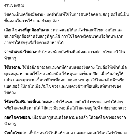
งานของคุณ
ไขควงเป็นเครื่องมือง่ายๆ แต่จำเป็นที่ใช้ในการขันหรือคลายสกรู ต่อไปนี้เป็น
ขั้นตอนในการใช้งานอย่างถูกต้อง:
เลือกไขควงที่ถูกต้องกับงาน :
ตรวจสอบให้แน่ใจว่าคุณมีไขควงชนิดและ
ขนาดที่ถูกต้องสำหรับสกรูที่คุณใช้ การใช้ไขควงผิดขนาดหรือผิดประเภท
อาจทำให้สกรูหรือไขควงเสียหายได้
วางตำแหน่งไขควง:
จับไขควงด้วยมือข้างที่ถนัดและวางปลายไขควงไว้ใน
หัวสกรู
ใช้แรงกด:
ใช้มืออีกข้างออกแรงกดที่ด้านบนของไขควง โดยถือให้เข้าที่เมื่อ
คุณหมุน หากคุณใช้ไขควงด้วยมือ ให้หมุนตามเข็มนาฬิกาเพื่อขันสกรูให้
แน่น และหมุนทวนเข็มนาฬิกาเพื่อคลายออก หากคุณใช้ไขควงไฟฟ้าหรือ
แบตเตอรี่ ให้กดไกเพื่อเริ่มไขควง และปุ่มตรงข้ามเพื่อเปลี่ยนทิศทางของ
ไขควง
ใช้แรงในปริมาณที่เหมาะสม:
อย่าใช้แรงมากเกินไป เพราะอาจทำให้สกรู
หรือไขควงเสียหายได้ ใช้แรงเพียงพอเพื่อให้ไขควงอยู่กับที่ แต่อย่าออกแรง
ถอดไขควงออก:
เมื่อขันสกรูแน่นหรือหลวมพอแล้ว ให้ถอดไขควงออกจาก
หัวสกรู
จัดเก็บไขควง:
เก็บไขควงไว้ในที่แห้งเสมอ และตรวจสอบให้แน่ใจว่าไขควง