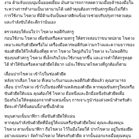
งาน ด้ามจับแบบนุ่มนั้นยอดเยี่ยม มันสามารถการลดความเมื่อยล้าของมือใน
ระหว่างการทำงานเป็นเวลานานได้ แต่ถ้าคุณต้องการขันสกรูเพียงไม่กี่ตัว
การใช้งาน ไขควง ที่มีด้ามจับเป็นพลาสติกแข็งอาจช่วยปรับปรุงการควบคุม
และกำลังขับได้จะดีกว่านั่นเอง
ตรวจสอบให้แน่ใจว่า ไขควง พอดีกับสกรู
ก่อนใช้งาน ไขควง เพื่อขันหรือคลายสกรู ให้ตรวจสอบว่าขนาดปลาย ไขควง
เหมาะสมกับตัวยึดหรือไม่ เครื่องมือควรพอดีกับความกว้างและความยาวของ
ช่องตัวยึดให้ใกล้เคียงที่สุด หาก ไขควง ใหญ่เกินไป ไขควง จะไม่พอดีกับ
ช่องบนหัวสกรู ไขควง ที่เล็กเกินไปจะใช้งานยากขึ้น และอาจทำให้สกรูหลุด
ได้ ทำให้ขันหรือคลายตัวยึดได้ยาก แม้จะใช้ขนาดไขควงที่ถูกต้องก็ตาม
เลื่อนปากไขควง เข้าไปในช่องตัวยึด
หลังจากเลือก ไขควง ที่เหมาะกับงานและพอดีกับตัวยึดแล้ว คุณสามารถ
เลื่อน ปากไขควง เข้าไปในช่องที่ด้านหลังของตัวยึด หากคุณขันสกรูใหม่หรือ
ขันตัวยึดให้แน่น คุณต้องใช้ ไขควง มือหนึ่งและอีกมือหนึ่งจับตัวยึดเพื่อ
ป้องกันไม่ให้หลุดออกจากตำแหน่งนั้นๆ การเจาะรูนำร่องล่วงหน้าสำหรับตัว
ยึดจะทำให้ขั้นตอนนี้ง่ายขึ้นอีกด้วย
หมุนตามเข็มนาฬิกา เพื่อขันตัวยึดให้แน่น
หากคุณกำลังขันตัวยึดที่มีอยู่ให้แน่นหรือขันตัวยึดใหม่ คุณจะต้องหมุน
ไขควง ตามเข็มนาฬิกา ถือไขควง ไว้ในมือโดยให้ ปากไขควง อยู่ในช่องยึด
อย่างแน่นหนา จัดก้านไขควง ให้ตรงกับตัวยึด จากนั้นออกแรงเมื่อคุณหมุน