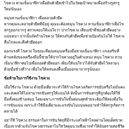
ไขควง ตามเข็มนาฬิกาเพื่อดันตัวยึดเข้าไปในวัสดุเป้าหมายเพื่อสร้างรูสกรู
ใหม่นั่นเอง
หมุนทวนเข็มนาฬิกา เพื่อคลายตัวยึด
หากคุณจะคลายตัวยึดที่มีอยู่ คุณจะต้องหมุน ไขควง ทวนเข็มนาฬิกาเพื่อไข
สกรูออกจากรู ตรวจสอบให้แน่ใจว่า ปากไขควง เสียบเข้าที่ช่องตัวยึดอย่าง
แน่นหนา จากนั้นจัดก้านไขควง ให้ตรงกับตัวยึดเพื่อช่วยป้องกันไม่ให้ ไขควง
ลื่นไถลและดึงตัวยึดออก
ออกแรงที่ ไขควง ในขณะที่คุณหมุนเครื่องมือทวนเข็มนาฬิกา แรงเสริมที่
ด้านหลังของเครื่องมือนี้ช่วยให้ปากไขควงอยู่ในตำแหน่ง หมุน ไขควง ทวน
เข็มนาฬิกาต่อไปเพื่อถอดตัวยึดออก เพียงให้แน่ใจว่าได้จับตัวยึดไว้หลวมๆ
ด้วยมือข้างที่ว่าง เพื่อไม่ให้หล่นลงพื้นเมื่อออกมาจากรูนั่นเอง
ข้อห้ามในการใช้งาน ไขควง
เมื่อใช้งาน ไขควง ด้วยมือเดียวจะทำให้ก้านไขควงเกิดการขยับหรือไม่มั่นคง
และส่งผลให้ไม่สามารถขันสกรูให้แน่นได้ ดังนั้นการขันสกรูที่ถูกต้องให้ใช้
มือทั้งสองข้างเสมอ โดยเฉพาะการขันในขั้นตอนสุดท้ายจะต้องใช้สองมือใน
การขันแน่น เพราะถ้าใช้มือเดียวและแรงขันไม่แน่นพออาจทำให้สกรูเกิดการ
คลายได้
อย่าใช้ ไขควง ธรรมดาในการขันวัตถุที่มีกระแสไฟฟ้าไหลผ่านโดยเด็ดขาด
เนื่องจากด้ามจับไขควงธรรมดาไม่ใช่วัสดุฉนวนซึ่งอาจทำให้อันตรายต่อชีวิต