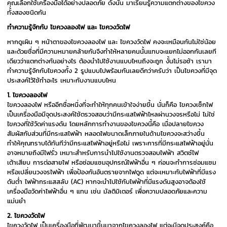
คุณเลือกใช้เครื่องมือได้อย่างปลอดภัย ดังนั้น มาเรียนรู้ความแตกต่างของไขควง
ทั้งสองชนิดกัน
ทำความรู้จักกับ ไขควงลองไฟ และ ไขควงวัดไฟ
หากดูเผิน ๆ หน้าตาของไขควงลองไฟ และ ไขควงวัดไฟ คงจะเหมือนกันไม่ใช่น้อย
และด้วยชื่อที่มีความหมายคล้ายกันจึงทำให้หลายคนนั้นแทบจะแยกไม่ออกกันเลยที
เดียวว่าแตกต่างกันอย่างไร ต้องนำไปใช้งานแบบไหนถึงจะถูก งั้นไม่รอช้า เรามา
ทำความรู้จักกับไขควงทั้ง 2 รูปแบบไปพร้อมกันเลยดีกว่าครับว่า เป็นไขควงที่มีจุด
ประสงค์ไว้ใช้ทำอะไร เหมาะกับงานแบบไหน
1. ไขควงลองไฟ
ไขควงลองไฟ หรืออีกชื่อหนึ่งที่จะทำให้ทุกคนเข้าใจง่ายขึ้น นั่นก็คือ ไขควงเช็กไฟ
เป็นเครื่องมือมีจุดประสงค์ใช้ตรวจสอบว่ามีกระแสไฟฟ้าไหลผ่านวงจรหรือไม่ ไม่ใช่
ไขควงที่ใช้วัดค่าแรงดัน โดยหลักการทำงานของไขควงนี้คือ เมื่อปลายไขควง
สัมผัสกับส่วนที่มีกระแสไฟฟ้า หลอดไฟขนาดเล็กภายในด้ามไขควงจะสว่างขึ้น
ทำให้คุณทราบได้ทันทีว่ามีกระแสไฟฟ้าอยู่หรือไม่ เพราะการที่มีกระแสไฟฟ้าอยู่นั่น
อาจหมายถึงมีไฟรั่ว เหมาะสำหรับการนำไปใช้งานตรวจสอบไฟฟ้า สวิตช์ไฟ
เต้าเสียบ การต่อสายไฟ หรือซ่อมแซมอุปกรณ์ไฟฟ้าอื่น ๆ ก่อนจะทำการซ่อมแซม
หรือเปลี่ยนวงจรไฟฟ้า เพื่อป้องกันอันตรายจากไฟดูด แต่จะเหมาะกับไฟฟ้าที่มีแรง
ดันต่ำ ไฟฟ้ากระแสสลับ (AC) หากจะนำไปใช้กับไฟฟ้าที่มีแรงดันสูงอาจต้องใช้
เครื่องมือวัดค่าไฟฟ้าอื่น ๆ แทน เช่น มัลติมิเตอร์ เพื่อความปลอดภัยและความ
แม่นยำ
2. ไขควงวัดไฟ
ไขควงวัดไฟ เป็นเครื่องมือที่พัฒนาขึ้นมาจากไขควงลองไฟ แต่จะมีจุดประสงค์คือ