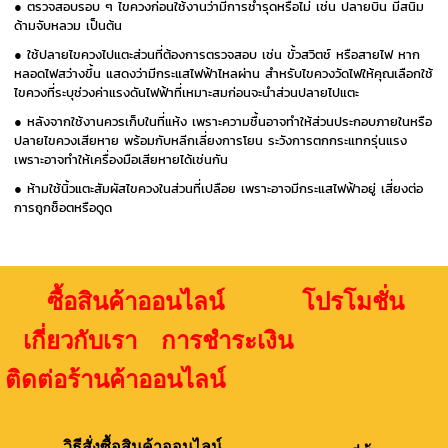
● ตรวจสอบรอบ ๆ ไขควงก่อนใช้งานว่ามีการชำรุดหรือไม่ เช่น ปลายบิ่น มีสนิม
ด้ามจับหลวม เป็นต้น
● ใช้ปลายไขควงไปแตะส่วนที่ต้องการตรวจสอบ เช่น ขั้วสวิตช์ หรือสายไฟ หาก
หลอดไฟสว่างขึ้น แสดงว่ามีกระแสไฟฟ้าไหลผ่าน สำหรับไขควงวัดไฟให้คุณเลือกใช้
ไขควงที่ระบุช่วงค่าแรงดันไฟฟ้าที่เหมาะสมก่อนจะนำส่วนปลายไปแตะ
● หลังจากใช้งานควรเก็บในที่แห้ง เพราะความชื้นอาจทำให้ส่วนประกอบภายในหรือ
ปลายไขควงเสียหาย พร้อมกับหลีกเลี่ยงการโยน ระวังการตกกระแทกรุ่นแรง
เพราะอาจทำให้เครื่องมือเสียหายได้เช่นกัน
● ห้ามใช้นิ้วแตะสัมผัสไขควงในส่วนที่เปลือย เพราะอาจมีกระแสไฟฟ้าอยู่ เสี่ยงต่อ
การถูกช็อตหรือดูด
ซื้อสินค้าออนไลน์ โปรโมชั่น
เกี่ยวกับเรา การชำระเงิน
ติดต่อร้านค้าออนไลน์
วิธีสั่งซื้อสินค้าออนไลน์