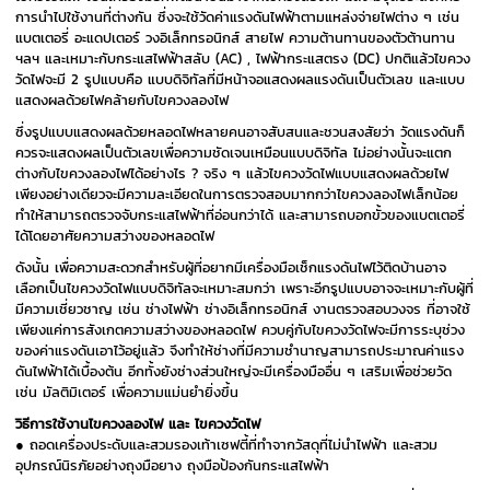
การนำไปใช้งานที่ต่างกัน ซึ่งจะใช้วัดค่าแรงดันไฟฟ้าตามแหล่งจ่ายไฟต่าง ๆ เช่น
แบตเตอรี่ อะแดปเตอร์ วงอิเล็กทรอนิกส์ สายไฟ ความต้านทานของตัวต้านทาน
ฯลฯ และเหมาะกับกระแสไฟฟ้าสลับ (AC) , ไฟฟ้ากระแสตรง (DC) ปกติแล้วไขควง
วัดไฟจะมี 2 รูปแบบคือ แบบดิจิทัลที่มีหน้าจอแสดงผลแรงดันเป็นตัวเลข และแบบ
แสดงผลด้วยไฟคล้ายกับไขควงลองไฟ
ซึ่งรูปแบบแสดงผลด้วยหลอดไฟหลายคนอาจสับสนและชวนสงสัยว่า วัดแรงดันก็
ควรจะแสดงผลเป็นตัวเลขเพื่อความชัดเจนเหมือนแบบดิจิทัล ไม่อย่างนั้นจะแตก
ต่างกับไขควงลองไฟได้อย่างไร ? จริง ๆ แล้วไขควงวัดไฟแบบแสดงผลด้วยไฟ
เพียงอย่างเดียวจะมีความละเอียดในการตรวจสอบมากกว่าไขควงลองไฟเล็กน้อย
ทำให้สามารถตรวจจับกระแสไฟฟ้าที่อ่อนกว่าได้ และสามารถบอกขั้วของแบตเตอรี่
ได้โดยอาศัยความสว่างของหลอดไฟ
ดังนั้น เพื่อความสะดวกสำหรับผู้ที่อยากมีเครื่องมือเช็กแรงดันไฟไว้ติดบ้านอาจ
เลือกเป็นไขควงวัดไฟแบบดิจิทัลจะเหมาะสมกว่า เพราะอีกรูปแบบอาจจะเหมาะกับผู้ที่
มีความเชี่ยวชาญ เช่น ช่างไฟฟ้า ช่างอิเล็กทรอนิกส์ งานตรวจสอบวงจร ที่อาจใช้
เพียงแค่การสังเกตความสว่างของหลอดไฟ ควบคู่กับไขควงวัดไฟจะมีการระบุช่วง
ของค่าแรงดันเอาไว้อยู่แล้ว จึงทำให้ช่างที่มีความชำนาญสามารถประมาณค่าแรง
ดันไฟฟ้าได้เบื้องต้น อีกทั้งยังช่างส่วนใหญ่จะมีเครื่องมืออื่น ๆ เสริมเพื่อช่วยวัด
เช่น มัลติมิเตอร์ เพื่อความแม่นยำยิ่งขึ้น
วิธีการใช้งานไขควงลองไฟ และ ไขควงวัดไฟ
● ถอดเครื่องประดับและสวมรองเท้าเซฟตี้ที่ทำจากวัสดุที่ไม่นำไฟฟ้า และสวม
อุปกรณ์นิรภัยอย่างถุงมือยาง ถุงมือป้องกันกระแสไฟฟ้า