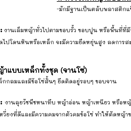
-มักมีฐานเป็นตลับพลาสติกแข็
:
งานเล็มหญ้าทั่วไปตามขอบรั้ว ขอบปูน หรือพื้นที่ที
ดไปโดนหินหรือเหล็ก จะมีความยืดหยุ่นสูง ลดการสะท
ญ้าแบบเหล็กทั้งชุด (จานโซ่)
็กกลมและมีข้อโซ่สั้นๆ ยึดติดอยู่รอบๆ ขอบจาน
:
งานลุยวัชพืชหนาทึบ หญ้าอ่อน หญ้าเหนียว หรือหญ้
เหวี่ยงที่ดีและมีความคมจากตัวคมข้อโซ่ ทำให้ตัดหญ้า