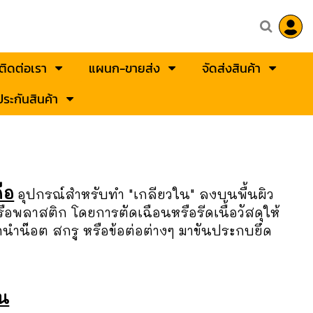
ติดต่อเรา
แผนก-ขายส่ง
จัดส่งสินค้า
ระกันสินค้า
ือ
อุปกรณ์สำหรับทำ "เกลียวใน" ลงบนพื้นผิว
หรือพลาสติก โดยการตัดเฉือนหรือรีดเนื้อวัสดุให้
รถนำน๊อต สกรู หรือข้อต่อต่างๆ มาขันประกบยึด
้น