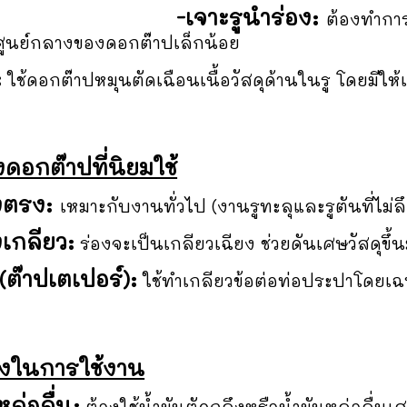
-เจาะรูนำร่อง:
ต้องทำการ
นศูนย์กลางของดอกต๊าปเล็กน้อย
:
ใช้ดอกต๊าปหมุนตัดเฉือนเนื้อวัสดุด้านในรู โดยมีให้เ
ดอกต๊าปที่นิยมใช้
งตรง:
เหมาะกับงานทั่วไป (งานรูทะลุและรูตันที่ไม่
เกลียว:
ร่องจะเป็นเกลียวเฉียง ช่วยดันเศษวัสดุขึ้
(ต๊าปเตเปอร์):
ใช้ทำเกลียวข้อต่อท่อประปาโดยเฉพา
วังในการใช้งาน
ล่อลื่น:
ต้องใช้น้ำมันตัดกลึงหรือน้ำมันหล่อลื่น