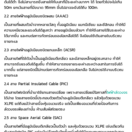
ดันได้ต่ำ จึงไม่สามารถขึงสายให้กับเสาที่มีระยะห่างมากๆ ได้ โดยทั่วไปจะไม่เกิน
50m ยกเว้นสายที่มีขนาด 95mm ขึ้นไปอาจจะขึงได้ถึง 100m.
2.2 สายไฟฟ้าอลูมิเนียมชนิดผสม (AAAC)
เป็นสายที่ผสมตัวนำจากหลายวัสดุ ทั้งอลูมิเนียม แมกนีเซียม และซีลิกอน ทำให้มี
ความเหนียวและแรงดันได้สูงกว่า สายอลูมิเนียมล้วนๆ ทำให้ขึงสายได้ในระยะห่าง
ได้มากขึ้น และทนต่อการกัดกร่อนของไอเกลือได้ดี จึงนิยมใช้เดินสายในบริเวณ
ชายทะเล
2.3 สายไฟฟ้าอลูมิเนียมชนิดแกนเหล็ก (ACSR)
เป็นสายไฟที่ใช้ตัวน้ำเป็นอลูมีเนียมตีเกลียว และมีสายเหล็กอยู่ตรงกลาง ทำให้
สามารถรับแรงดึงได้สูงขึ้น ทำให้สามารถขยายระยะห่างระหว่างเสาในการขึงได้
มากขึ้น แต่สายชนิดนี้ไม่ทนต่อการกัดกร่อนของไอเกลือ จึงไม่ควรใช้งานบริเวณ
ชายทะเล
2.4 สาย Partial Insulated Cable (PIC)
เป็นสายไฟชนิดที่นำมาใช้แทนสายเปลือย เพราะสายเปลือยมีโอกาสที่
ไฟฟ้าลัดวงจร
ได้ง่าย โดยสายชนิดนี้ประกอบด้วยตัวนำอะลูมิเนียมตีเกลียว แล้วหุ้มด้วยฉนวน
XLPE แต่ถึงแม้ว่าสายนี้จะหุ้มฉนวนจริง แต่เป็นเพียงฉนวนที่ช่วยป้องกันการ
ลัดวงจรเพียงเท่านั้น ห้ามสัมผัสโดยตรง
2.5 สาย Space Aerial Cable (SAC)
เป็นสายไฟที่มีอลูมิเนียมตีเกลียวเป็นตัวนำ และหุ้มด้วยฉนวน XLPE เช่นเดียวกัน
กับสายไฟชนิด PIC แต่จะมีเปลือกหุ้มอีกชั้นหนึ่งทำให้มีความทนทานมากกว่าสาย