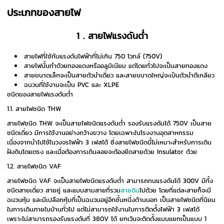
ประเภทของสายไฟ
1 . สายไฟแรงดันต่ำ
สายไฟที่ใช้กับแรงดันไฟฟ้าที่ไม่เกิน 750 โวทล์ (750V)
สายไฟนั้นทำด้วยทองแดงหรืออลูมิเนียม แต่โดยทั่วไปจะเป็นสายทองแดง
สายขนาดเล็กจะเป็นสายตัวนำเดี่ยว และสายขนาดใหญ่จะเป้นตัวนำตีเกลียว
ฉนวนที่ใช้งานจะเป็น PVC และ XLPE
ชนิดของสายไฟแรงดันต่ำ
1.1. สายไฟชนิด THW
สายไฟชนิด THW จะเป็นสายไฟชนิดแรงดันต่ำ รองรับแรงดันได้ 750V เป็นสาย
ชนิดเดี่ยว มีการใช้งานอย่างกว้างขวาง โดยเฉพาะในโรงงานอุตสาหกรรม
เนื่องจากนำไปใช้ในวงจรไฟฟ้า 3 เฟสได้ ซึ่งสายไฟชนิดนี้ไม่เหมาะสำหรับการเดิน
ฝังดินโดยตรง และเมื่อต้องการเดินลอยจะต้องยึดสายด้วย Insulator ด้วย
1.2. สายไฟชนิด VAF
สายไฟชนิด VAF จะเป็นสายไฟชนิดแรงดันต่ำ สามารถทนแรงดันได้ 300V มีทั้ง
ชนิดสายเดี่ยว สายคู่ และแบบสามสายที่รวม
สายดิน
ไปด้วย โดยที่แต่ละสายก็จะมี
ฉนวนหุ้ม และมีเปลือกหุ้มที่เป็นฉนวนอยู่อีกชั้นหนึ่งด้านนอก เป็นสายไฟชนิดที่นิยม
ในการเดินภายในบ้านทั่วไป แต่ไม่สามารถใช้งานในการติดตั้งไฟฟ้า 3 เฟสได้
เพราะไม่สามารถรองรับแรงดันที่ 380V ได้ ยกเว้นจะติดตั้งแบบแยกเป็นแบบ 1