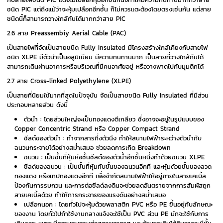
ชนิด PIC แต่ถึงแม้ว่าจะหุ้มเปลือกอีกชั้น ก็ไม่ควรแตะต้องโดยตรงเช่นกัน แต่สาย
ชนิดนี้ก็สามารถวางใกล้กันได้มากกว่าสาย PIC
2.6 สาย Preassembiy Aerial Cable (PAC)
เป็นสายไฟที่จัดเป็นสายชนิด Fully Insulated มีโครงสร้างใกล้เคียงกับสายไฟ
ชนิด XLPE มีตัวนำเป็นอลูมิเนียม มีความทนทานมาก เป็นสายที่วางใกล้กันได้
สามารถเดินผ่านอาคารหรือบริเวณที่มีคนอาศัยอยู่ หรือวางพาดไปกับมุมตึกได้
2.7 สาย Cross-linked Polyethylene (XLPE)
เป็นสายที่นิยมใช้มากที่สุดในปัจจุบัน จัดเป็นสายชนิด Fully Insulated ที่มีส่วน
ประกอบหลายส่วน ดังนี้
ตัวนำ : โดยส่วนใหญ่จะเป็นทองแดงตีเกลียว ซึ่งอาจจะอยู่ในรูปแบบของ
Copper Concentric Strand หรือ Copper Compact Strand
ชีลด์ของตัวนำ : ทำจากสารกึ่งตัวนึง ทำให้สนามไฟฟ้าระหว่างตัวนำกับ
ฉนวนกระจายได้อย่างสม่ำเสมอ ช่วยลดการเกิด Breakdown
ฉนวน : เป็นชั้นที่หุ้มห่อชั้นชีลด์ของตัวน้ำอีกชั้นหนึ่งทำด้วยฉนวน XLPE
ชีลด์ของฉนวน : เป็นชั้นที่หุ้มทับชั้นของฉนวนอีกที และหุ้มด้วยชั้นของลวด
ทองแดง หรือเทปทองแดงอีกที เพื่อจำกัดสนามไฟฟ้าให้อยู่ภายในสายเคเบิ้ล
ป้องกันการรบกวน และการต่อชีลด์ลงดินจะช่วยลดอันตรายจากการสัมผัสถูก
สายเคเบิ้ลด้วย ทำให้การกระจายของแรงดันอย่างสม่ำเสมอ
เปลือกนอก : โดยทั่วไปจะหุ้มด้วยพลาสติก PVC หรือ PE ขึ้นอยุ่กับลักษณะ
ของงาน โดยทั่วไปถ้าใช้งานกลางแจ้งจะใช้เป็น PVC ส่วน PE มักจะใช้กับการ