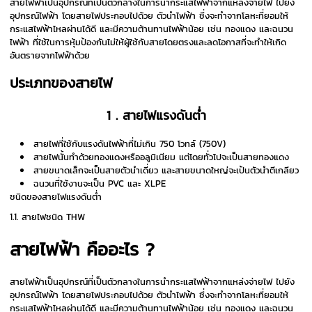
สายไฟฟ้าเป็นอุปกรณ์ที่เป็นตัวกลางในการนำกระแสไฟฟ้าจากแหล่งจ่ายไฟ ไปยัง
อุปกรณ์ไฟฟ้า โดยสายไฟประกอบไปด้วย ตัวนำไฟฟ้า ซึ่งจะทำจากโลหะที่ยอมให้
กระแสไฟฟ้าไหลผ่านได้ดี และมีความต้านทานไฟฟ้าน้อย เช่น ทองแดง และฉนวน
ไฟฟ้า ที่ใช้ในการหุ้มป้องกันไม่ให้ผู้ใช้กับสายโดยตรงและลดโอกาสที่จะทำให้เกิด
อันตรายจากไฟฟ้าด้วย
ประเภทของสายไฟ
1 . สายไฟแรงดันต่ำ
สายไฟที่ใช้กับแรงดันไฟฟ้าที่ไม่เกิน 750 โวทล์ (750V)
สายไฟนั้นทำด้วยทองแดงหรืออลูมิเนียม แต่โดยทั่วไปจะเป็นสายทองแดง
สายขนาดเล็กจะเป็นสายตัวนำเดี่ยว และสายขนาดใหญ่จะเป้นตัวนำตีเกลียว
ฉนวนที่ใช้งานจะเป็น PVC และ XLPE
ชนิดของสายไฟแรงดันต่ำ
1.1. สายไฟชนิด THW
สายไฟฟ้า คืออะไร ?
สายไฟฟ้าเป็นอุปกรณ์ที่เป็นตัวกลางในการนำกระแสไฟฟ้าจากแหล่งจ่ายไฟ ไปยัง
อุปกรณ์ไฟฟ้า โดยสายไฟประกอบไปด้วย ตัวนำไฟฟ้า ซึ่งจะทำจากโลหะที่ยอมให้
กระแสไฟฟ้าไหลผ่านได้ดี และมีความต้านทานไฟฟ้าน้อย เช่น ทองแดง และฉนวน