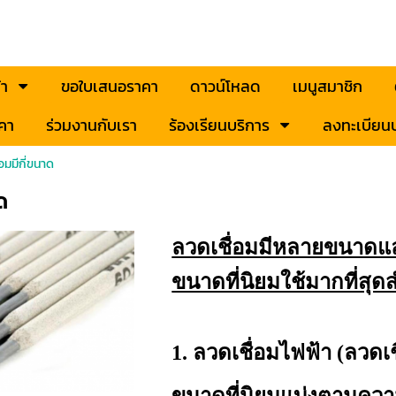
้า
ขอใบเสนอราคา
ดาวน์โหลด
เมนูสมาชิก
คา
ร่วมงานกับเรา
ร้องเรียนบริการ
ลงทะเบียนป
อมมีกี่ขนาด
ด
ลวดเชื่อมมีหลายขนาด
ขนาดที่นิยมใช้มากที่สุดส
1. ลวดเชื่อมไฟฟ้า (ลวดเช