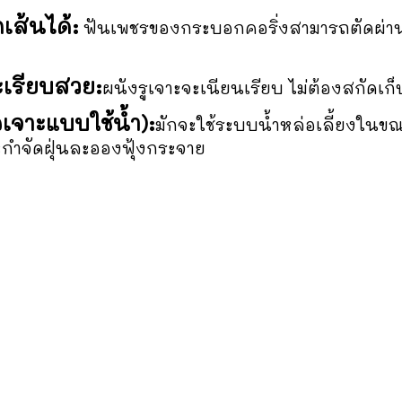
เส้นได้:
ฟันเพชรของกระบอกคอริ่งสามารถตัดผ่านเห
ะเรียบสวย:
ผนังรูเจาะจะเนียนเรียบ ไม่ต้องสกัดเก
่อเจาะแบบใช้น้ำ):
มักจะใช้ระบบน้ำหล่อเลี้ยงในข
กำจัดฝุ่นละอองฟุ้งกระจาย