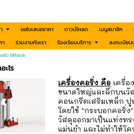
้า
ขอใบเสนอราคา
ดาวน์โหลด
เมนูสมาชิก
คา
ร่วมงานกับเรา
ร้องเรียนบริการ
ลงทะเบียนป
คอริ่ง ใช้ทำอะไร
ำอะไร
เครื่องคอริ่ง คือ
เครื่อ
ขนาดใหญ่และลึกบนวัสดุ
คอนกรีตเสริมเหล็ก ปู
โดยใช้ "กระบอกคอริ่ง"
วัสดุออกมาเป็นแท่งทรง
แม่นยำ และไม่ทำให้โค