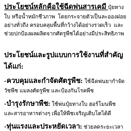
ประโยชน์หลักคือใช้ฉีดพ่นสารเคมี
ปุ๋ยทาง
ใบ หรือน้ำหมักชีวภาพ โดยกระจายตัวเป็นละอองฝอย
อย่างทั่วถึง ครอบคลุมพื้นที่กว้างได้อย่างรวดเร็ว และ
ช่วยปกป้องผลผลิตจากศัตรูพืชได้อย่างมีประสิทธิภาพ
ประโยชน์และรูปแบบการใช้งานที่สำคัญ
ได้แก่:
-ควบคุมและกำจัดศัตรูพืช:
ใช้ฉีดพ่นยากำจัด
วัชพืช แมลงศัตรูพืช และป้องกันโรคพืช
-บำรุงรักษาพืช:
ใช้พ่นปุ๋ยทางใบ ฮอร์โมนพืช
และสารอาหารต่างๆ เพื่อให้พืชเจริญเติบโตได้ดี
-ทุ่นแรงและประหยัดเวลา:
ช่วยลดระยะเวลา