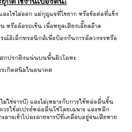
กต์ใช้งานเบื้องต้น:
และไขไม่ออก แม่กุญแจที่ไขยาก หรือข้อต่อที่แข็ง
หรือล้อรถเข็น เพื่อหยุดเสียงเอี๊ยดอ๊าด
รณ์อิเล็กทรอนิกส์เพื่อป้องกันการลัดวงจรหรือ
สกปรกฝังแน่นบนพื้นผิวโลหะ
นการเกิดสนิมในอนาคต
่ใช่จารบี) และไม่เหมาะกับการใช้หล่อลื่นชิ้น
ควรใช้สเปรย์หล่อลื่นโซ่โดยเฉพาะ และหลีก
พราะอาจเข้าไปละลายจารบีที่เคลือบอยู่จนเสียหาย